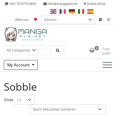
Skip
+49 176 9773 8853
info@mangapla.net
Online Shop
to
content
Über uns
Split Part Online Shop
Manga Planet
0
Total
0,00
€
My Account
Sobble
Show