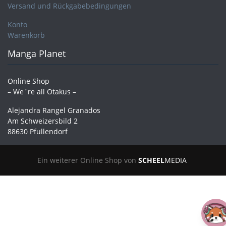
Versand und Rückgabebedingungen
Konto
Warenkorb
Manga Planet
Online Shop
– We´re all Otakus –
Alejandra Rangel Granados
Am Schweizersbild 2
88630 Pfullendorf
Ein weiterer Online Shop von
SCHEEL
MEDIA