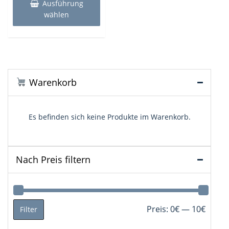
Produkt
9,98€
5,99€.
Ausführung
weist
wählen
mehrere
Varianten
auf.
Die
Optionen
können
Warenkorb
auf
der
Produktseite
Es befinden sich keine Produkte im Warenkorb.
gewählt
werden
Nach Preis filtern
Min.
Max.
Preis:
0€
—
10€
Filter
Preis
Preis