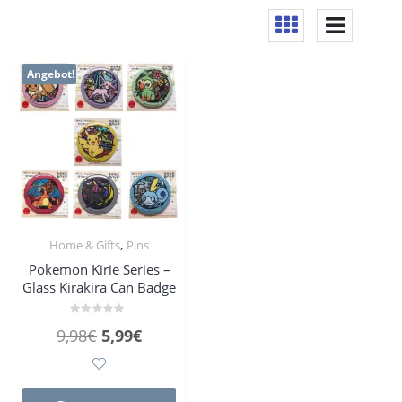
Angebot!
,
Home & Gifts
Pins
Pokemon Kirie Series –
Glass Kirakira Can Badge
Bewertet
Ursprünglicher
Aktueller
9,98
€
5,99
€
mit
0
Preis
Preis
von
5
war:
ist:
Dieses