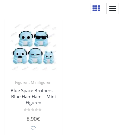
,
Figuren
Minifiguren
Blue Space Brothers –
Blue HamHam – Mini
Figuren
Bewertet
8,90
€
mit
0
von
5
Dieses