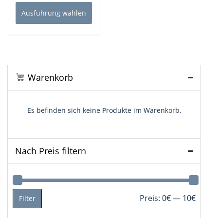
Produkt
Ausführung wählen
weist
mehrere
Varianten
auf.
Die
Optionen
Warenkorb
können
auf
der
Es befinden sich keine Produkte im Warenkorb.
Produktseite
gewählt
werden
Nach Preis filtern
Min.
Max.
Preis:
0€
—
10€
Filter
Preis
Preis