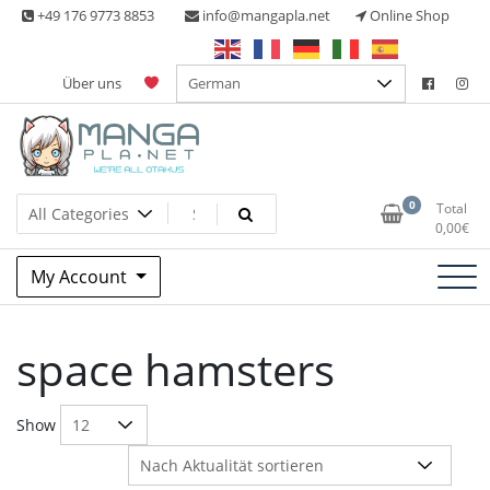
Skip
+49 176 9773 8853
info@mangapla.net
Online Shop
to
content
Über uns
Split Part Online Shop
Manga Planet
0
Total
0,00
€
My Account
space hamsters
Show