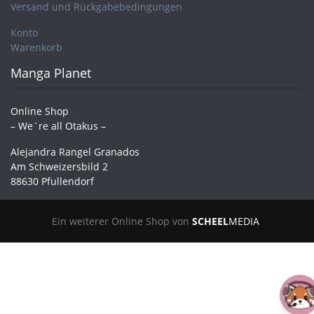
Versand und Rückgabebedingungen
Konto
Warenkorb
Manga Planet
Online Shop
– We´re all Otakus –
Alejandra Rangel Granados
Am Schweizersbild 2
88630 Pfullendorf
Ein weiterer Online Shop von
SCHEEL
MEDIA