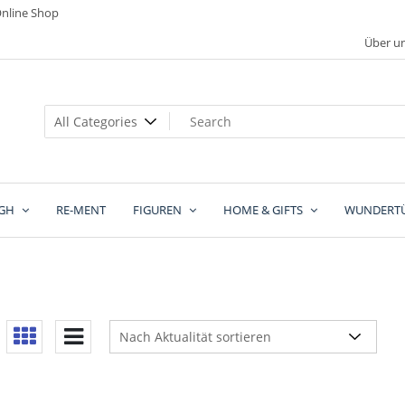
nline Shop
Über u
GH
RE-MENT
FIGUREN
HOME & GIFTS
WUNDERT