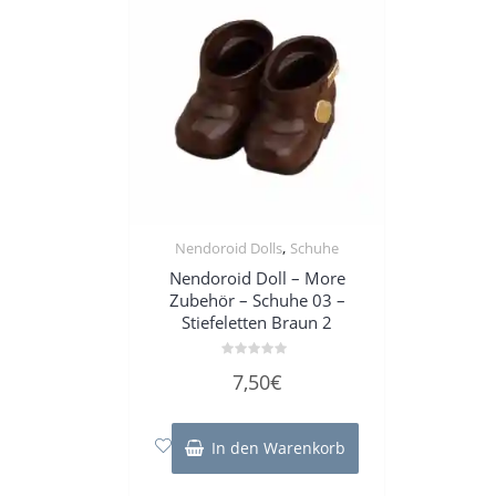
,
Nendoroid Dolls
Schuhe
Nendoroid Doll – More
Zubehör – Schuhe 03 –
Stiefeletten Braun 2
Bewertet
7,50
€
mit
0
von
5
In den Warenkorb