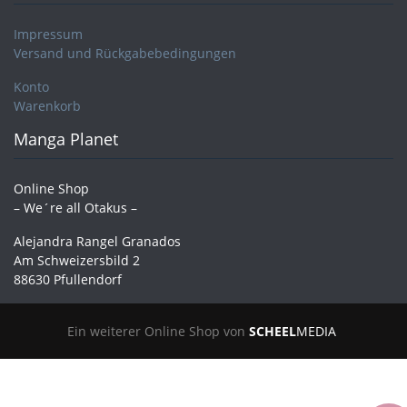
Impressum
Versand und Rückgabebedingungen
Konto
Warenkorb
Manga Planet
Online Shop
– We´re all Otakus –
Alejandra Rangel Granados
Am Schweizersbild 2
88630 Pfullendorf
Ein weiterer Online Shop von
SCHEEL
MEDIA