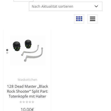
Maskottchen
128 Dead Master „Black
Rock Shooter“ Split Part:
Totenköpfe mit Halter
Bewertet
10,00
€
mit