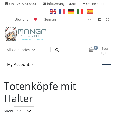
Skip
+49 176 9773 8853
info@mangapla.net
Online Shop
to
content
Über uns
Split Part Online Shop
Manga Planet
0
Total
0,00
€
My Account
Totenköpfe mit
Halter
Show