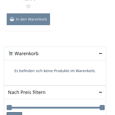
0
von
5
In den Warenkorb
Warenkorb
Es befinden sich keine Produkte im Warenkorb.
Nach Preis filtern