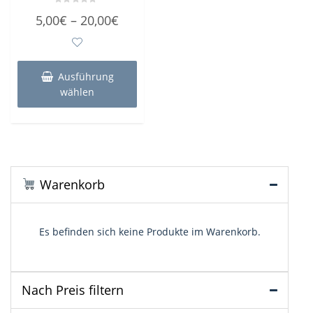
Bewertet
Preisspanne:
5,00
€
–
20,00
€
mit
0
5,00€
von
5
bis
Dieses
Produkt
20,00€
Ausführung
weist
wählen
mehrere
Varianten
auf.
Die
Optionen
können
Warenkorb
auf
der
Produktseite
Es befinden sich keine Produkte im Warenkorb.
gewählt
werden
Nach Preis filtern