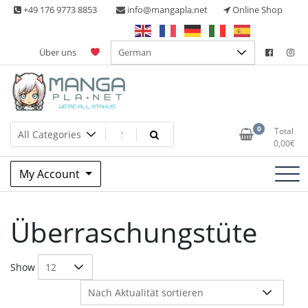
Skip
+49 176 9773 8853
info@mangapla.net
Online Shop
to
content
Über uns
Split Part Online Shop
Manga Planet
0
Total
0,00
€
My Account
Überraschungstüte
Show