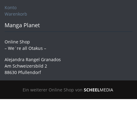
Konto
Warenkorb
Manga Planet
Online Shop
– We´re all Otakus –
Alejandra Rangel Granados
Am Schweizersbild 2
88630 Pfullendorf
Ein weiterer Online Shop von
SCHEEL
MEDIA