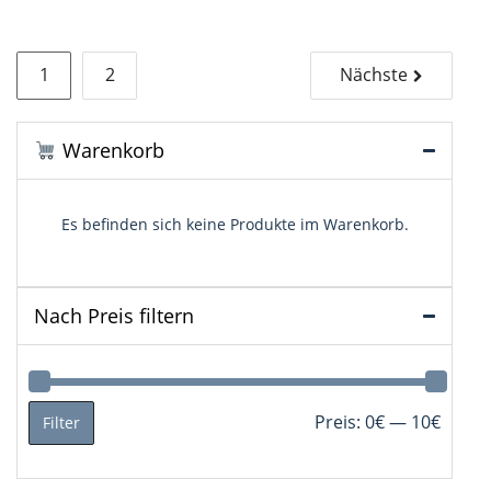
auf
der
Seitennummerierung
Produktseite
1
2
Nächste
gewählt
der
werden
Beiträge
Warenkorb
Es befinden sich keine Produkte im Warenkorb.
Nach Preis filtern
Min.
Max.
Preis:
0€
—
10€
Filter
Preis
Preis