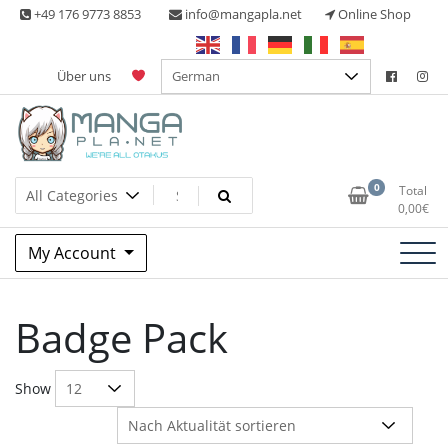
Skip
+49 176 9773 8853
info@mangapla.net
Online Shop
to
content
Über uns
Split Part Online Shop
Manga Planet
0
Total
0,00
€
My Account
Badge Pack
Show