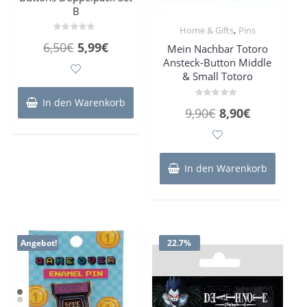
B
,
Home & Gifts
Pins
Bewertet
Ursprünglicher
Aktueller
6,50
€
5,99
€
Mein Nachbar Totoro
mit
0
Ansteck-Button Middle
Preis
Preis
von
5
& Small Totoro
war:
ist:
6,50€
5,99€.
In den Warenkorb
Bewertet
Ursprünglicher
Aktueller
9,90
€
8,90
€
mit
0
Preis
Preis
von
5
war:
ist:
9,90€
8,90€.
In den Warenkorb
Angebot!
22.7%