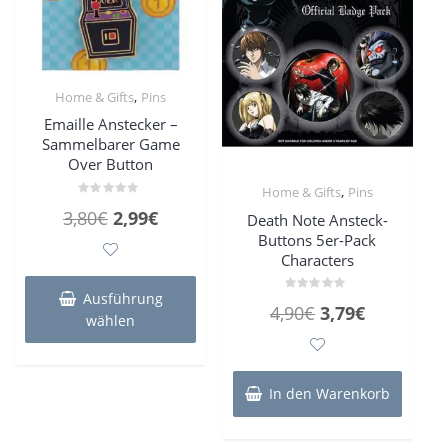
,
Home & Gifts
Pins
Emaille Anstecker –
Sammelbarer Game
Over Button
,
Home & Gifts
Pins
Bewertet
Ursprünglicher
Aktueller
3,80
€
2,99
€
Death Note Ansteck-
mit
0
Buttons 5er-Pack
Preis
Preis
von
5
Characters
war:
ist:
Dieses
Produkt
3,80€
2,99€.
Ausführung
Bewertet
Ursprünglicher
Aktueller
4,90
€
3,79
€
weist
mit
wählen
0
mehrere
Preis
Preis
von
5
Varianten
war:
ist:
auf.
4,90€
3,79€.
In den Warenkorb
Die
Optionen
können