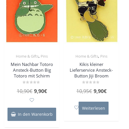
,
,
Home & Gifts
Pins
Home & Gifts
Pins
Mein Nachbar Totoro
Kikis kleiner
Ansteck-Button Big
Lieferservice Ansteck-
Totoro mit Schirm
Button Jiji Broom
Bewertet
Bewertet
Ursprünglicher
Aktueller
Ursprüngliche
Aktueller
10,90
€
9,90
€
10,95
€
9,90
€
mit
mit
0
0
Preis
Preis
Preis
Preis
von
von
5
5
war:
ist:
war:
ist:
Weiterlesen
10,90€
9,90€.
10,95€
9,90€.
In den Warenkorb