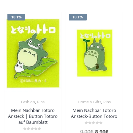
10.1%
10.1%
,
,
Fashion
Pins
Home & Gifts
Pins
Mein Nachbar Totoro
Mein Nachbar Totoro
Ansteck | Button Totoro
Ansteck-Button Totoro
auf Baumblatt
Bewertet
Ursprünglicher
Aktueller
9,90
€
8,90
€
mit