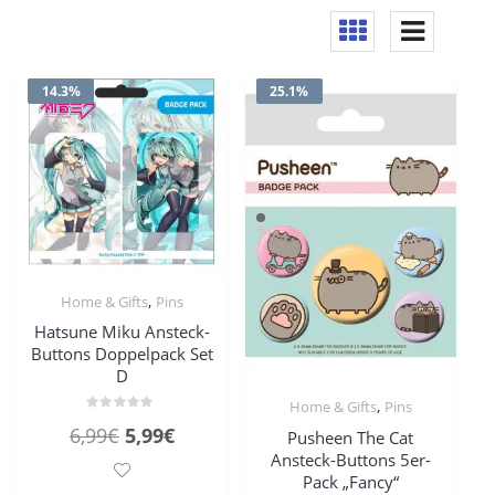
14.3%
25.1%
,
Home & Gifts
Pins
Hatsune Miku Ansteck-
Buttons Doppelpack Set
D
,
Home & Gifts
Pins
Bewertet
Ursprünglicher
Aktueller
6,99
€
5,99
€
Pusheen The Cat
mit
0
Ansteck-Buttons 5er-
Preis
Preis
von
5
Pack „Fancy“
war:
ist: