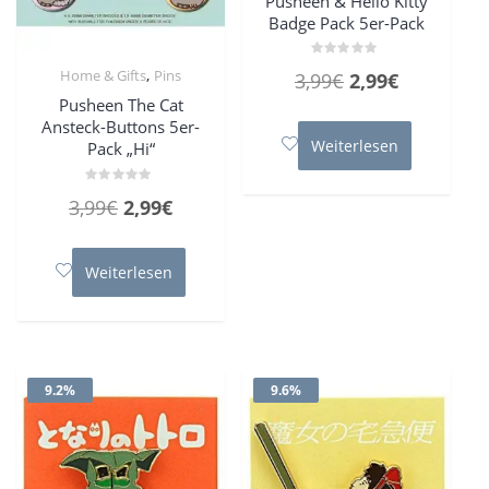
Pusheen & Hello Kitty
Badge Pack 5er-Pack
Bewertet
,
Home & Gifts
Pins
Ursprünglicher
Aktueller
3,99
€
2,99
€
mit
0
Pusheen The Cat
Preis
Preis
von
5
Ansteck-Buttons 5er-
war:
ist:
Weiterlesen
Pack „Hi“
3,99€
2,99€.
Bewertet
Ursprünglicher
Aktueller
3,99
€
2,99
€
mit
0
Preis
Preis
von
5
war:
ist:
Weiterlesen
3,99€
2,99€.
9.2%
9.6%