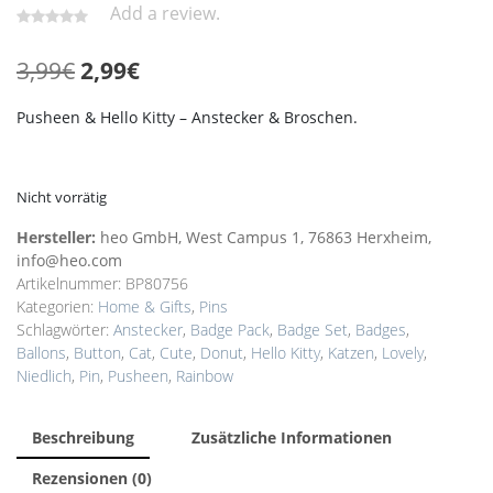
Add a review.
Ursprünglicher
Aktueller
3,99
€
2,99
€
Preis
Preis
Pusheen & Hello Kitty – Anstecker & Broschen.
war:
ist:
3,99€
2,99€.
Nicht vorrätig
Hersteller:
heo GmbH, West Campus 1, 76863 Herxheim,
info@heo.com
Artikelnummer:
BP80756
Kategorien:
Home & Gifts
,
Pins
Schlagwörter:
Anstecker
,
Badge Pack
,
Badge Set
,
Badges
,
Ballons
,
Button
,
Cat
,
Cute
,
Donut
,
Hello Kitty
,
Katzen
,
Lovely
,
Niedlich
,
Pin
,
Pusheen
,
Rainbow
Beschreibung
Zusätzliche Informationen
Rezensionen (0)