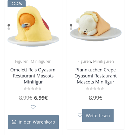
22.2%
,
,
Figuren
Minifiguren
Figuren
Minifiguren
Omelett Reis Oyasumi
Pfannkuchen Crepe
Restaurant Mascots
Oyasumi Restaurant
Minifigur
Mascots Minifigur
Bewertet
Bewertet
Ursprünglicher
Aktueller
8,99
€
6,99
€
8,99
€
mit
mit
0
0
Preis
Preis
von
von
5
5
war:
ist:
Weiterlesen
8,99€
6,99€.
In den Warenkorb