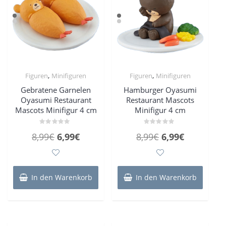
,
,
Figuren
Minifiguren
Figuren
Minifiguren
Gebratene Garnelen
Hamburger Oyasumi
Oyasumi Restaurant
Restaurant Mascots
Mascots Minifigur 4 cm
Minifigur 4 cm
Bewertet
Bewertet
Ursprünglicher
Aktueller
Ursprünglicher
Aktueller
8,99
€
6,99
€
8,99
€
6,99
€
mit
mit
0
0
Preis
Preis
Preis
Preis
von
von
5
5
war:
ist:
war:
ist:
8,99€
6,99€.
8,99€
6,99€.
In den Warenkorb
In den Warenkorb