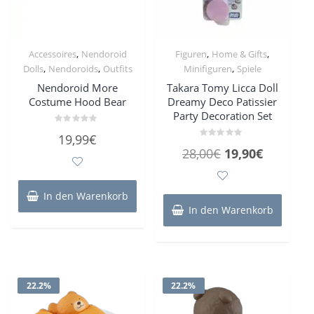
werden
,
,
,
Accessoires
Nendoroid
Figuren
Home & Gifts
,
,
,
Dolls
Nendoroids
Outfits
Minifiguren
Spiele
Nendoroid More
Takara Tomy Licca Doll
Costume Hood Bear
Dreamy Deco Patissier
Party Decoration Set
Bewertet
19,99
€
mit
Bewertet
0
Ursprünglicher
Aktueller
28,00
€
19,90
€
mit
von
0
5
Preis
Preis
von
5
war:
ist:
In den Warenkorb
28,00€
19,90€.
In den Warenkorb
22.2%
22.2%