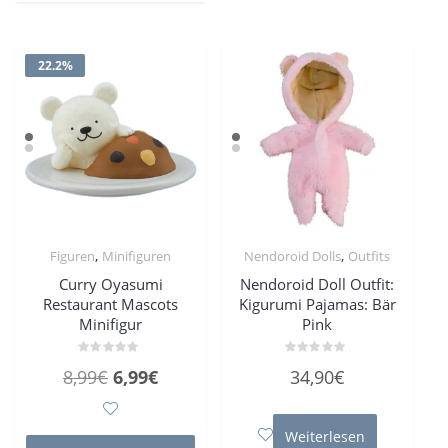
22.2%
,
,
Figuren
Minifiguren
Nendoroid Dolls
Outfits
Curry Oyasumi
Nendoroid Doll Outfit:
Restaurant Mascots
Kigurumi Pajamas: Bär
Minifigur
Pink
Bewertet
Bewertet
Ursprünglicher
Aktueller
8,99
€
6,99
€
34,90
€
mit
mit
0
0
Preis
Preis
von
von
5
5
war:
ist:
Weiterlesen