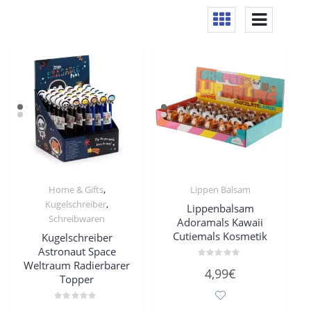
,
Home & Gifts
Lippen Balsam
,
Kugelschreiber
Lippenbalsam
Schreibwaren
Adoramals Kawaii
Cutiemals Kosmetik
Kugelschreiber
Astronaut Space
Weltraum Radierbarer
Bewertet
4,99
€
mit
Topper
0
von
5
Bewertet
Dieses