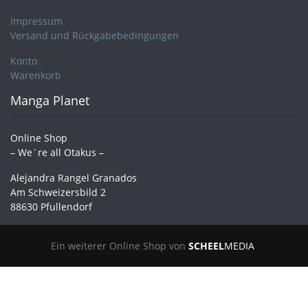
Impressum
Versand und Rückgabebedingungen
Konto
Warenkorb
Manga Planet
Online Shop
– We´re all Otakus –
Alejandra Rangel Granados
Am Schweizersbild 2
88630 Pfullendorf
Ein weiterer Online Shop von
SCHEEL
MEDIA