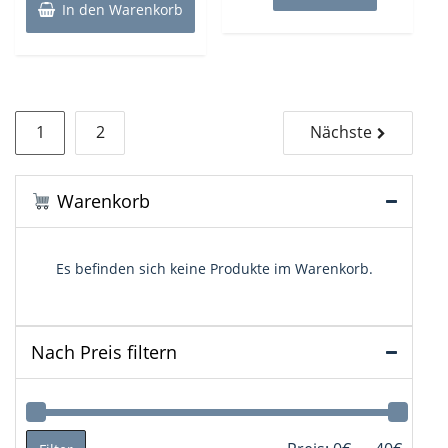
8,99€
6,99€.
In den Warenkorb
Seitennummerierung
1
2
Nächste
der
Beiträge
Warenkorb
Es befinden sich keine Produkte im Warenkorb.
Nach Preis filtern
Min.
Max.