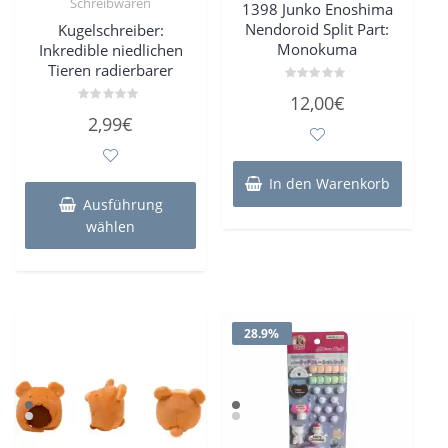
Schreibwaren
1398 Junko Enoshima
Nendoroid Split Part:
Kugelschreiber:
Monokuma
Inkredible niedlichen
Tieren radierbarer
Bewertet
12,00
€
mit
Bewertet
0
2,99
€
mit
von
0
5
von
5
Dieses
In den Warenkorb
Produkt
Ausführung
weist
wählen
mehrere
Varianten
auf.
Die
Optionen
28.9%
können
auf
der
Produktseite
gewählt