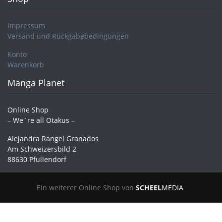
Impressum
Versand und Rückgabebedingungen
Konto
Warenkorb
Manga Planet
Online Shop
– We´re all Otakus –
Alejandra Rangel Granados
Am Schweizersbild 2
88630 Pfullendorf
Ein weiterer Online Shop von
SCHEEL
MEDIA