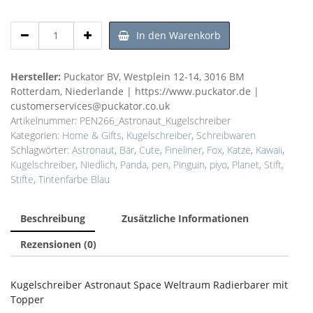
Kugelschreiber
In den Warenkorb
Astronaut
Space
Weltraum
Hersteller:
Puckator BV, Westplein 12-14, 3016 BM
Radierbarer
Rotterdam, Niederlande | https://www.puckator.de |
Topper
customerservices@puckator.co.uk
Menge
Artikelnummer:
PEN266_Astronaut_Kugelschreiber
Kategorien:
Home & Gifts
,
Kugelschreiber
,
Schreibwaren
Schlagwörter:
Astronaut
,
Bär
,
Cute
,
Fineliner
,
Fox
,
Katze
,
Kawaii
,
Kugelschreiber
,
Niedlich
,
Panda
,
pen
,
Pinguin
,
piyo
,
Planet
,
Stift
,
Stifte
,
Tintenfarbe Blau
Beschreibung
Zusätzliche Informationen
Rezensionen (0)
Kugelschreiber Astronaut Space Weltraum Radierbarer mit
Topper