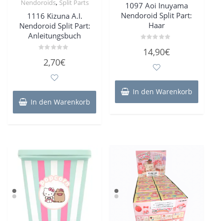
,
Nendoroids
Split Parts
1097 Aoi Inuyama
Nendoroid Split Part:
1116 Kizuna A.I.
Haar
Nendoroid Split Part:
Anleitungsbuch
Bewertet
14,90
€
mit
Bewertet
0
2,70
€
mit
von
0
5
von
5
In den Warenkorb
In den Warenkorb