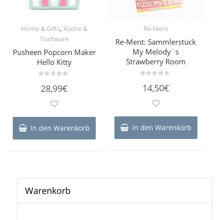
,
Home & Gifts
Küche &
Re-Ment
Tischware
Re-Ment: Sammlerstück
My Melody´s
Pusheen Popcorn Maker
Strawberry Room
Hello Kitty
Bewertet
Bewertet
14,50
€
28,99
€
mit
mit
0
0
von
von
5
5
In den Warenkorb
In den Warenkorb
Warenkorb