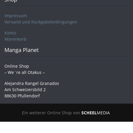
Impressum
Versand und Rückgabebedingungen
Konto
Warenkorb
Manga Planet
Online Shop
– We´re all Otakus –
Alejandra Rangel Granados
Am Schweizersbild 2
88630 Pfullendorf
Ein weiterer Online Shop von
SCHEEL
MEDIA