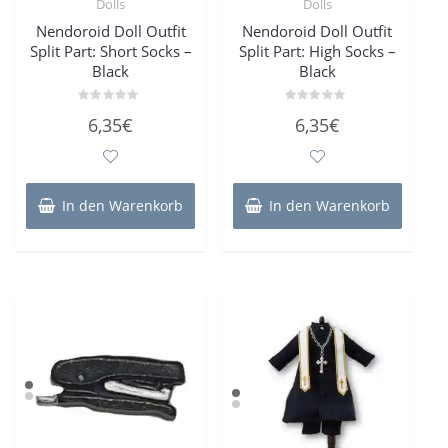
Dolls
Dolls
Nendoroid Doll Outfit
Nendoroid Doll Outfit
Split Part: Short Socks –
Split Part: High Socks –
Black
Black
Bewertet
Bewertet
6,35
€
6,35
€
mit
mit
0
0
von
von
5
5
In den Warenkorb
In den Warenkorb