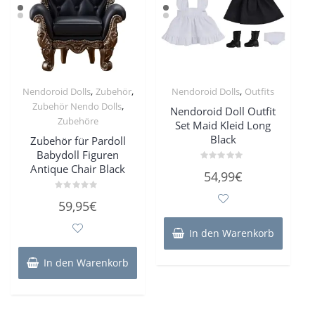
,
,
,
Nendoroid Dolls
Zubehör
Nendoroid Dolls
Outfits
,
Zubehör Nendo Dolls
Nendoroid Doll Outfit
Zubehöre
Set Maid Kleid Long
Black
Zubehör für Pardoll
Babydoll Figuren
Antique Chair Black
Bewertet
54,99
€
mit
0
von
Bewertet
59,95
€
5
mit
0
von
In den Warenkorb
5
In den Warenkorb