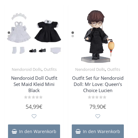
,
,
Nendoroid Dolls
Outfits
Nendoroid Dolls
Outfits
Nendoroid Doll Outfit
Outfit Set für Nendoroid
Set Maid Kleid Mini
Doll: Mr Love: Queen’s
Black
Choice Lucien
Bewertet
Bewertet
54,99
€
79,90
€
mit
mit
0
0
von
von
5
5
In den Warenkorb
In den Warenkorb