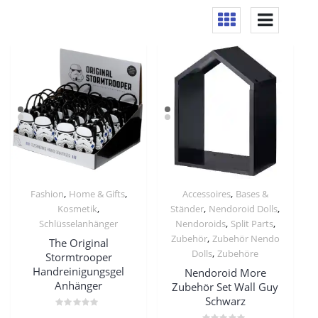
,
,
,
Fashion
Home & Gifts
Accessoires
Bases &
,
,
,
Kosmetik
Ständer
Nendoroid Dolls
,
,
Schlüsselanhänger
Nendoroids
Split Parts
,
Zubehör
Zubehör Nendo
The Original
,
Dolls
Zubehöre
Stormtrooper
Handreinigungsgel
Nendoroid More
Anhänger
Zubehör Set Wall Guy
Schwarz
Bewertet