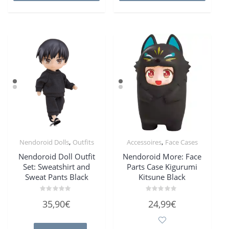
,
,
Nendoroid Dolls
Outfits
Accessoires
Face Cases
Nendoroid Doll Outfit
Nendoroid More: Face
Set: Sweatshirt and
Parts Case Kigurumi
Sweat Pants Black
Kitsune Black
Bewertet
Bewertet
35,90
€
24,99
€
mit
mit
0
0
von
von
5
5