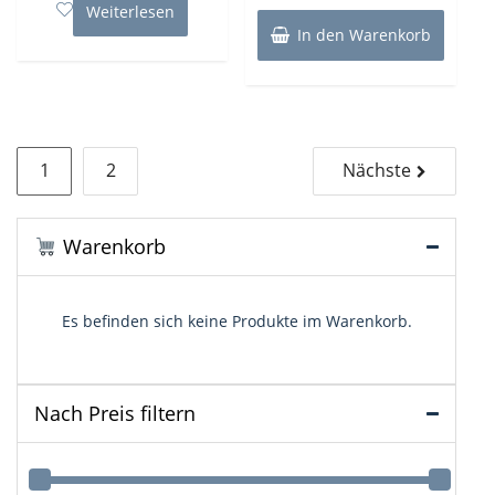
Weiterlesen
In den Warenkorb
Seitennummerierung
1
2
Nächste
der
Beiträge
Warenkorb
Es befinden sich keine Produkte im Warenkorb.
Nach Preis filtern