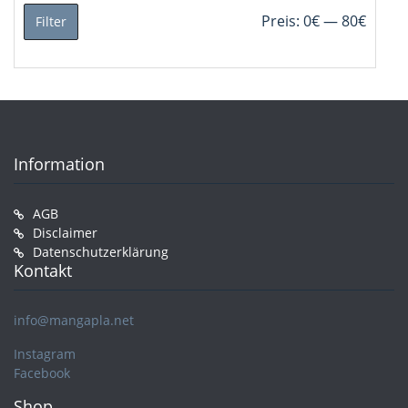
Min.
Max.
Preis:
0€
—
80€
Filter
Preis
Preis
Information
AGB
Disclaimer
Datenschutzerklärung
Kontakt
info@mangapla.net
Instagram
Facebook
Shop