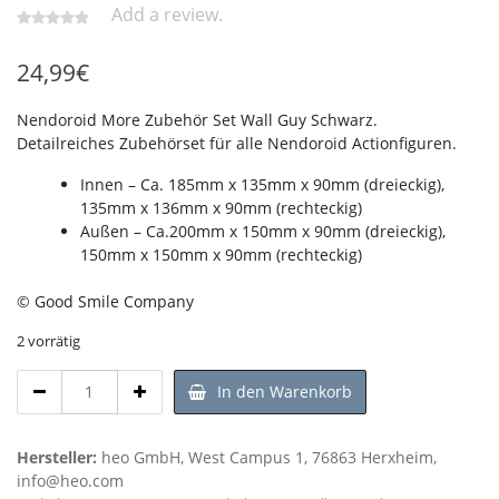
Add a review.
24,99
€
Nendoroid More Zubehör Set Wall Guy Schwarz.
Detailreiches Zubehörset für alle Nendoroid Actionfiguren.
Innen – Ca. 185mm x 135mm x 90mm (dreieckig),
135mm x 136mm x 90mm (rechteckig)
Außen – Ca.200mm x 150mm x 90mm (dreieckig),
150mm x 150mm x 90mm (rechteckig)
© Good Smile Company
2 vorrätig
Nendoroid
In den Warenkorb
More
Zubehör
Set
Hersteller:
heo GmbH, West Campus 1, 76863 Herxheim,
Wall
info@heo.com
Guy