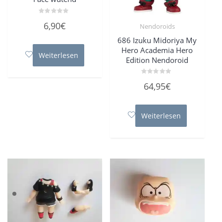
Bewertet
6,90
€
Nendoroids
mit
0
von
686 Izuku Midoriya My
5
Hero Academia Hero
Weiterlesen
Edition Nendoroid
Bewertet
64,95
€
mit
0
von
5
Weiterlesen