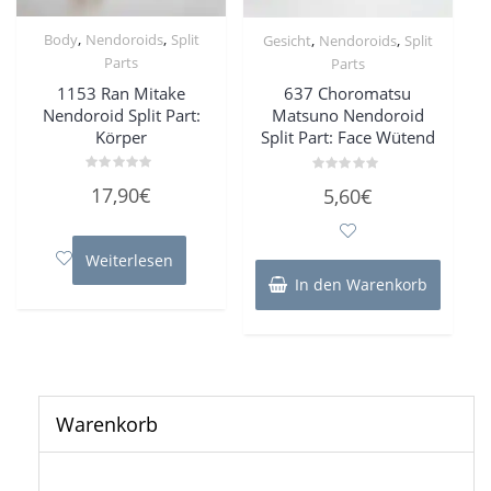
,
,
,
,
Body
Nendoroids
Split
Gesicht
Nendoroids
Split
Parts
Parts
1153 Ran Mitake
637 Choromatsu
Nendoroid Split Part:
Matsuno Nendoroid
Körper
Split Part: Face Wütend
Bewertet
Bewertet
17,90
€
5,60
€
mit
mit
0
0
von
von
5
5
Weiterlesen
In den Warenkorb
Warenkorb