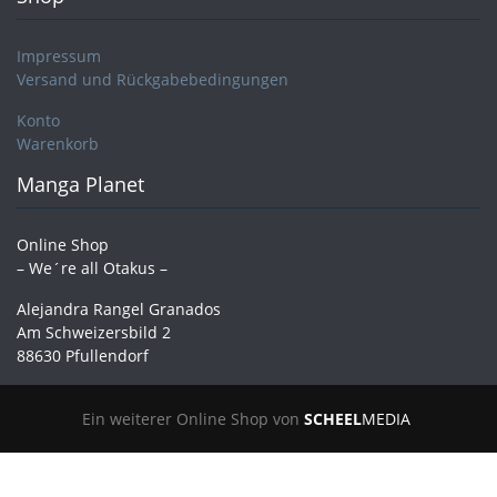
Impressum
Versand und Rückgabebedingungen
Konto
Warenkorb
Manga Planet
Online Shop
– We´re all Otakus –
Alejandra Rangel Granados
Am Schweizersbild 2
88630 Pfullendorf
Ein weiterer Online Shop von
SCHEEL
MEDIA