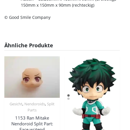
150mm x 150mm x 90mm (rechteckig)
© Good Smile Company
Ähnliche Produkte
,
,
Gesicht
Nendoroids
Split
Parts
1153 Ran Mitake
Nendoroid Split Part:
Face wütend