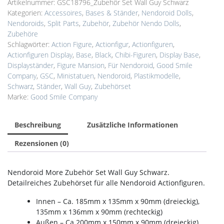
Artikelnummer:
GSC18796_Zubehör Set Wall Guy Schwarz
Schwarz
Kategorien:
Accessoires
,
Bases & Ständer
,
Nendoroid Dolls
,
Menge
Nendoroids
,
Split Parts
,
Zubehör
,
Zubehör Nendo Dolls
,
Zubehöre
Schlagwörter:
Action Figure
,
Actionfigur
,
Actionfiguren
,
Actionfiguren Display
,
Base
,
Black
,
Chibi-Figuren
,
Display Base
,
Displayständer
,
Figure Mansion
,
Für Nendoroid
,
Good Smile
Company
,
GSC
,
Ministatuen
,
Nendoroid
,
Plastikmodelle
,
Schwarz
,
Ständer
,
Wall Guy
,
Zubehörset
Marke:
Good Smile Company
Beschreibung
Zusätzliche Informationen
Rezensionen (0)
Nendoroid More Zubehör Set Wall Guy Schwarz.
Detailreiches Zubehörset für alle Nendoroid Actionfiguren.
Innen – Ca. 185mm x 135mm x 90mm (dreieckig),
135mm x 136mm x 90mm (rechteckig)
Außen – Ca.200mm x 150mm x 90mm (dreieckig),