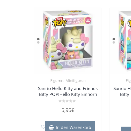
,
Figuren
Minifiguren
Fi
Sanrio Hello Kitty and Friends
Sanrio H
Bitty POP!Hello Kitty Einhorn
Bitty
Bewertet
5,95
€
mit
0
von
5
In den Warenkorb