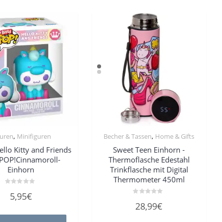
,
,
guren
Minifiguren
Becher & Tassen
Home & Gifts
ello Kitty and Friends
Sweet Teen Einhorn -
 POP!Cinnamoroll-
Thermoflasche Edestahl
Einhorn
Trinkflasche mit Digital
Thermometer 450ml
Bewertet
5,95
€
mit
Bewertet
0
28,99
€
mit
von
0
5
von