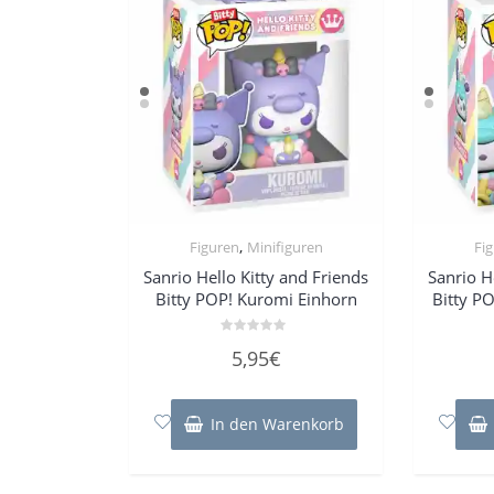
,
Figuren
Minifiguren
Fi
Sanrio Hello Kitty and Friends
Sanrio H
Bitty POP! Kuromi Einhorn
Bitty P
Bewertet
5,95
€
mit
0
von
5
In den Warenkorb