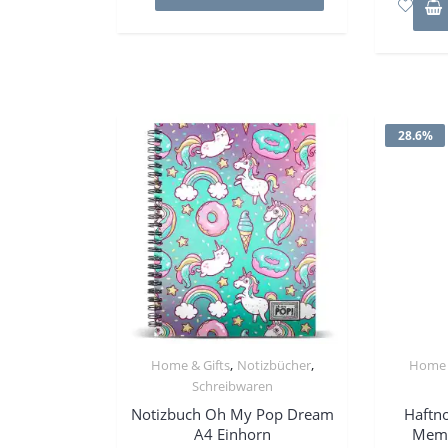
28.6%
,
,
Home & Gifts
Notizbücher
Home 
Schreibwaren
Notizbuch Oh My Pop Dream
Haftno
A4 Einhorn
Memo