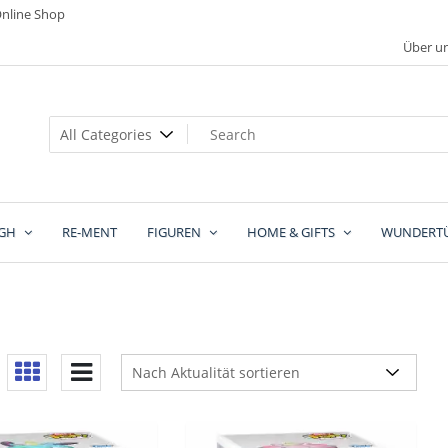
nline Shop
Über u
GH
RE-MENT
FIGUREN
HOME & GIFTS
WUNDERT