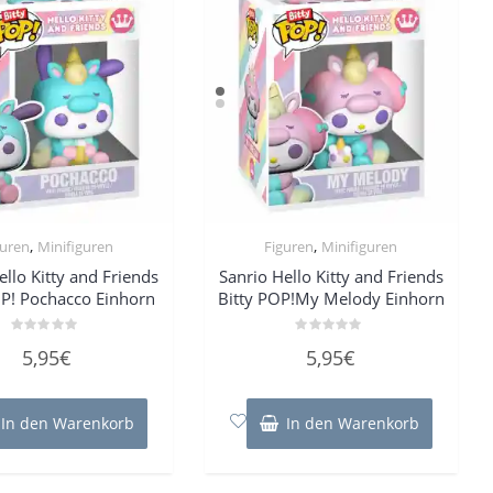
,
,
guren
Minifiguren
Figuren
Minifiguren
ello Kitty and Friends
Sanrio Hello Kitty and Friends
OP! Pochacco Einhorn
Bitty POP!My Melody Einhorn
Bewertet
Bewertet
5,95
€
5,95
€
mit
mit
0
0
von
von
5
5
In den Warenkorb
In den Warenkorb