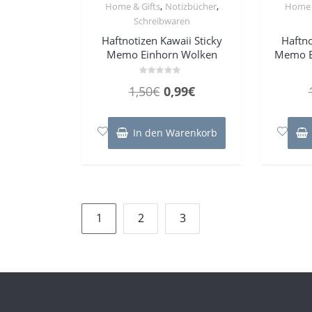
,
,
Home & Gifts
Notizbücher
Home 
Schreibwaren
Haftnotizen Kawaii Sticky
Haftno
Memo Einhorn Wolken
Memo E
Bewertet
Ursprünglicher
Aktueller
1,50
€
0,99
€
mit
0
Preis
Preis
von
5
war:
ist:
In den Warenkorb
1,50€
0,99€.
Seitennummerierung
1
2
3
der
Beiträge