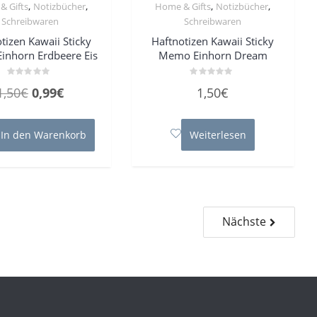
,
,
,
,
& Gifts
Notizbücher
Home & Gifts
Notizbücher
Schreibwaren
Schreibwaren
tizen Kawaii Sticky
Haftnotizen Kawaii Sticky
inhorn Erdbeere Eis
Memo Einhorn Dream
Bewertet
Bewertet
Ursprünglicher
Aktueller
1,50
€
0,99
€
1,50
€
mit
mit
0
0
Preis
Preis
von
von
5
5
war:
ist:
In den Warenkorb
Weiterlesen
1,50€
0,99€.
Nächste