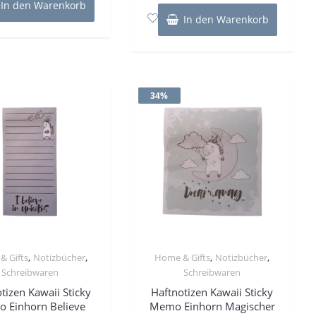
In den Warenkorb
5
In den Warenkorb
34%
,
,
,
,
& Gifts
Notizbücher
Home & Gifts
Notizbücher
Schreibwaren
Schreibwaren
tizen Kawaii Sticky
Haftnotizen Kawaii Sticky
 Einhorn Believe
Memo Einhorn Magischer