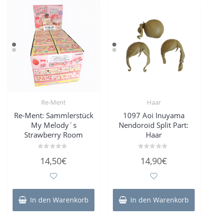
Re-Ment
Haar
Re-Ment: Sammlerstück
1097 Aoi Inuyama
My Melody´s
Nendoroid Split Part:
Strawberry Room
Haar
Bewertet
Bewertet
14,50
€
14,90
€
mit
mit
0
0
von
von
5
5
In den Warenkorb
In den Warenkorb