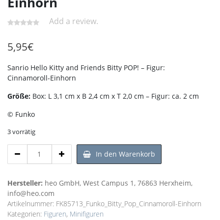
Einhorn
Add a review.
5,95
€
Sanrio Hello Kitty and Friends Bitty POP! – Figur:
Cinnamoroll-Einhorn
Größe:
Box: L 3,1 cm x B 2,4 cm x T 2,0 cm – Figur: ca. 2 cm
© Funko
3 vorrätig
Sanrio
In den Warenkorb
Hello
Kitty
and
Hersteller:
heo GmbH, West Campus 1, 76863 Herxheim,
Friends
info@heo.com
Bitty
Artikelnummer:
FK85713_Funko_Bitty_Pop_Cinnamoroll-Einhorn
POP!Cinnamoroll-
Kategorien:
Figuren
,
Minifiguren