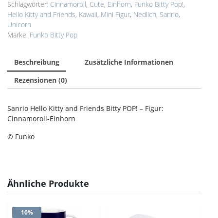
Einhorn
Schlagwörter:
Cinnamoroll
,
Cute
,
Einhorn
,
Funko Bitty Pop!
,
Menge
Hello Kitty and Friends
,
Kawaii
,
Mini Figur
,
Nedlich
,
Sanrio
,
Unicorn
Marke:
Funko Bitty Pop
Beschreibung
Zusätzliche Informationen
Rezensionen (0)
Sanrio Hello Kitty and Friends Bitty POP! – Figur:
Cinnamoroll-Einhorn
© Funko
Ähnliche Produkte
10%