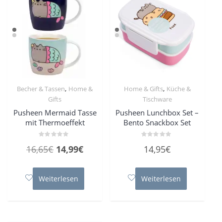
,
,
Becher & Tassen
Home &
Home & Gifts
Küche &
Gifts
Tischware
Pusheen Mermaid Tasse
Pusheen Lunchbox Set –
mit Thermoeffekt
Bento Snackbox Set
Bewertet
Bewertet
Ursprünglicher
Aktueller
16,65
€
14,99
€
14,95
€
mit
mit
0
0
Preis
Preis
von
von
5
5
war:
ist:
Weiterlesen
Weiterlesen
16,65€
14,99€.