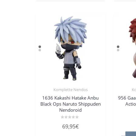
Komplette Nendos
K
1636 Kakashi Hatake Anbu
956 Gaa
Black Ops Naruto Shippuden
Acti
Nendoroid
Bewertet
69,95
€
mit
0
von