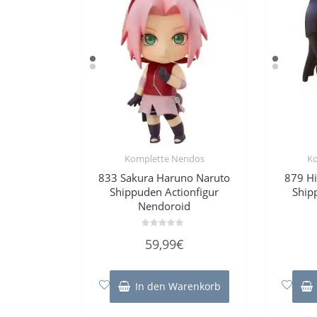
Komplette Nendos
K
833 Sakura Haruno Naruto
879 H
Shippuden Actionfigur
Ship
Nendoroid
Bewertet
59,99
€
mit
0
von
5
In den Warenkorb