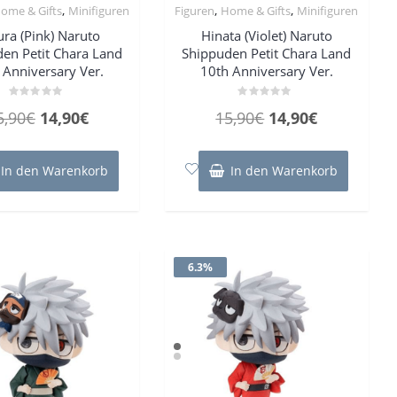
,
,
,
ome & Gifts
Minifiguren
Figuren
Home & Gifts
Minifiguren
ura (Pink) Naruto
Hinata (Violet) Naruto
en Petit Chara Land
Shippuden Petit Chara Land
 Anniversary Ver.
10th Anniversary Ver.
Bewertet
Bewertet
Ursprünglicher
Aktueller
Ursprünglicher
Aktueller
5,90
€
14,90
€
15,90
€
14,90
€
mit
mit
0
0
Preis
Preis
Preis
Preis
von
von
5
5
war:
ist:
war:
ist:
In den Warenkorb
In den Warenkorb
15,90€
14,90€.
15,90€
14,90€.
6.3%