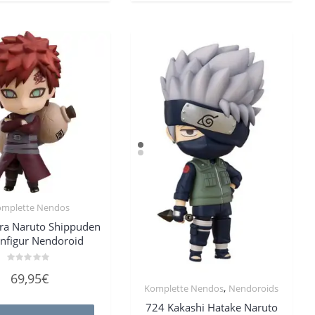
omplette Nendos
ra Naruto Shippuden
onfigur Nendoroid
Bewertet
69,95
€
mit
,
Komplette Nendos
Nendoroids
0
von
5
724 Kakashi Hatake Naruto