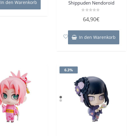
In den Warenkorb
Shippuden Nendoroid
Bewertet
64,90
€
mit
0
von
5
In den Warenkorb
6.3%