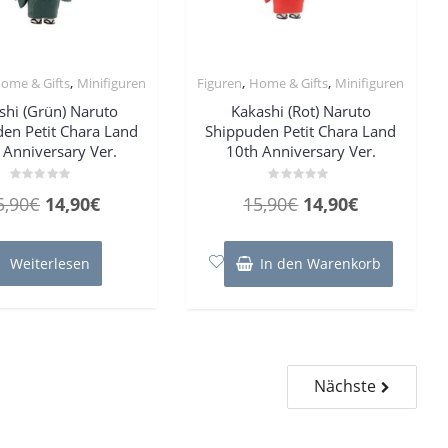
,
,
,
ome & Gifts
Minifiguren
Figuren
Home & Gifts
Minifiguren
shi (Grün) Naruto
Kakashi (Rot) Naruto
en Petit Chara Land
Shippuden Petit Chara Land
 Anniversary Ver.
10th Anniversary Ver.
Bewertet
Bewertet
Ursprünglicher
Aktueller
Ursprünglicher
Aktueller
5,90
€
14,90
€
15,90
€
14,90
€
mit
mit
0
0
Preis
Preis
Preis
Preis
von
von
5
5
war:
ist:
war:
ist:
Weiterlesen
In den Warenkorb
15,90€
14,90€.
15,90€
14,90€.
Nächste