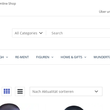
nline Shop
Über u
GH
RE-MENT
FIGUREN
HOME & GIFTS
WUNDERT