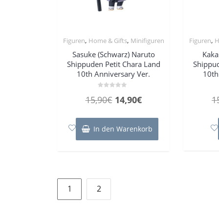
,
,
,
Figuren
Home & Gifts
Minifiguren
Figuren
H
Sasuke (Schwarz) Naruto
Kaka
Shippuden Petit Chara Land
Shippud
10th Anniversary Ver.
10th
Bewertet
Ursprünglicher
Aktueller
15,90
€
14,90
€
1
mit
0
Preis
Preis
von
5
war:
ist:
In den Warenkorb
15,90€
14,90€.
Seitennummerierung
1
2
der