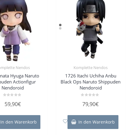
omplette Nendos
Komplette Nendos
inata Hyuga Naruto
1726 Itachi Uchiha Anbu
puden Actionfigur
Black Ops Naruto Shippuden
Nendoroid
Nendoroid
Bewertet
Bewertet
59,90
€
79,90
€
mit
mit
0
0
von
von
5
5
In den Warenkorb
In den Warenkorb