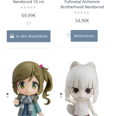
Nendoroid 10 cm
Fullmetal Alchemist
Brotherhood Nendoroid
Bewertet
69,99
€
mit
Bewertet
0
54,90
€
mit
von
0
5
von
5
Weiterlesen
In den Warenkorb