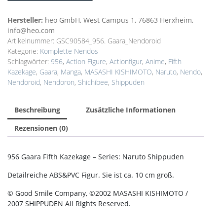
Hersteller:
heo GmbH, West Campus 1, 76863 Herxheim,
info@heo.com
Artikelnummer:
GSC90584_956. Gaara_Nendoroid
Kategorie:
Komplette Nendos
Schlagwörter:
956
,
Action Figure
,
Actionfigur
,
Anime
,
Fifth
Kazekage
,
Gaara
,
Manga
,
MASASHI KISHIMOTO
,
Naruto
,
Nendo
,
Nendoroid
,
Nendoron
,
Shichibee
,
Shippuden
Beschreibung
Zusätzliche Informationen
Rezensionen (0)
956 Gaara Fifth Kazekage – Series: Naruto Shippuden
Detailreiche ABS&PVC Figur. Sie ist ca. 10 cm groß.
© Good Smile Company, ©2002 MASASHI KISHIMOTO /
2007 SHIPPUDEN All Rights Reserved.