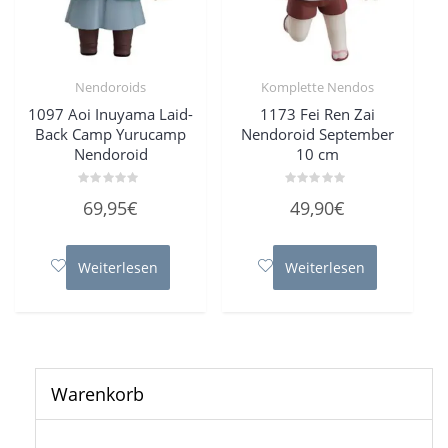
Nendoroids
Komplette Nendos
1097 Aoi Inuyama Laid-
1173 Fei Ren Zai
Back Camp Yurucamp
Nendoroid September
Nendoroid
10 cm
Bewertet
Bewertet
69,95
€
49,90
€
mit
mit
0
0
von
von
5
5
Weiterlesen
Weiterlesen
Warenkorb