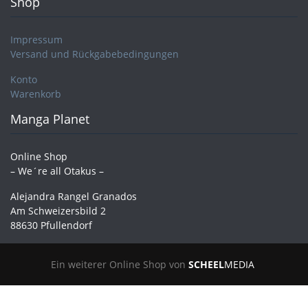
Shop
Impressum
Versand und Rückgabebedingungen
Konto
Warenkorb
Manga Planet
Online Shop
– We´re all Otakus –
Alejandra Rangel Granados
Am Schweizersbild 2
88630 Pfullendorf
Ein weiterer Online Shop von
SCHEEL
MEDIA