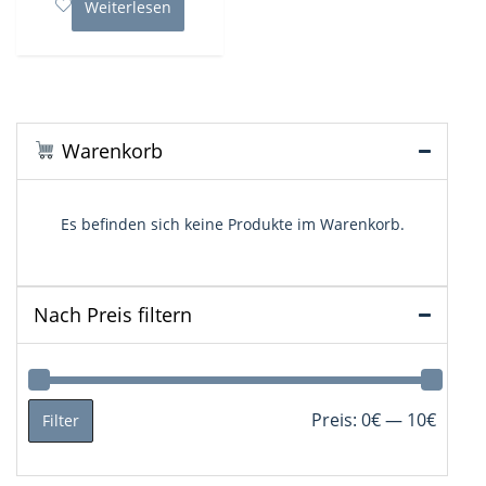
Weiterlesen
Warenkorb
Es befinden sich keine Produkte im Warenkorb.
Nach Preis filtern
Min.
Max.
Preis:
0€
—
10€
Filter
Preis
Preis