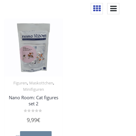
,
,
Figuren
Maskottchen
Minifiguren
Nano Room: Cat figures
set 2
Bewertet
9,99
€
mit
0
von
5