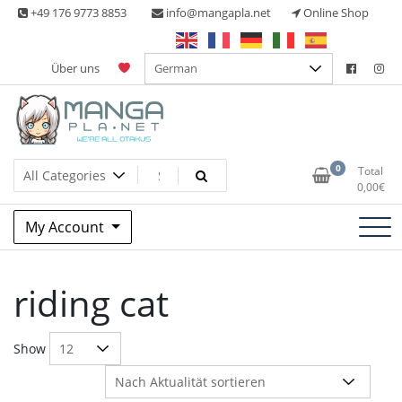
Skip
+49 176 9773 8853
info@mangapla.net
Online Shop
to
content
Über uns
Split Part Online Shop
Manga Planet
0
Total
0,00
€
My Account
riding cat
Show