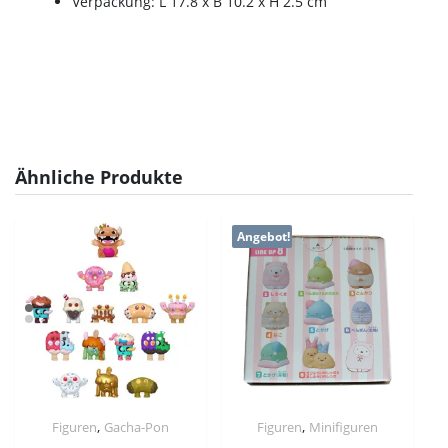
Verpackung: L 17.8 x B 10.2 x H 2.5 cm
Ähnliche Produkte
Angebot!
,
,
Figuren
Gacha-Pon
Figuren
Minifiguren