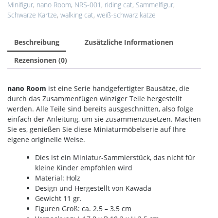
Minifigur
,
nano Room
,
NRS-001
,
riding cat
,
Sammelfigur
,
Schwarze Kartze
,
walking cat
,
weiß-schwarz katze
Beschreibung
Zusätzliche Informationen
Rezensionen (0)
nano Room
ist eine Serie handgefertigter Bausätze, die
durch das Zusammenfügen winziger Teile hergestellt
werden. Alle Teile sind bereits ausgeschnitten, also folge
einfach der Anleitung, um sie zusammenzusetzen. Machen
Sie es, genießen Sie diese Miniaturmöbelserie auf Ihre
eigene originelle Weise.
Dies ist ein Miniatur-Sammlerstück, das nicht für
kleine Kinder empfohlen wird
Material: Holz
Design und Hergestellt von Kawada
Gewicht 11 gr.
Figuren Groß: ca. 2.5 – 3.5 cm