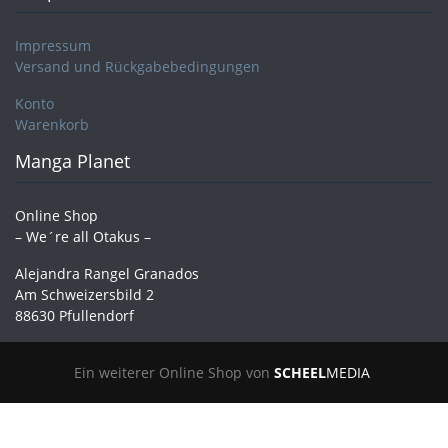
Impressum
Versand und Rückgabebedingungen
Konto
Warenkorb
Manga Planet
Online Shop
– We´re all Otakus –
Alejandra Rangel Granados
Am Schweizersbild 2
88630 Pfullendorf
Ein weiterer Online Shop von
SCHEEL
MEDIA