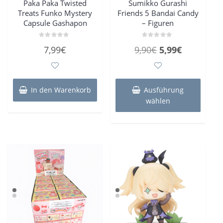
Paka Paka Twisted
Sumikko Gurashi
Treats Funko Mystery
Friends 5 Bandai Candy
Capsule Gashapon
– Figuren
Bewertet
Bewertet
Ursprünglicher
Aktueller
7,99
€
9,90
€
5,99
€
mit
mit
0
0
Preis
Preis
von
von
5
5
war:
ist:
Dieses
Produk
9,90€
5,99€.
In den Warenkorb
Ausführung
weist
wählen
mehre
Varian
auf.
Die
Optio
könne
auf
der
Produk
gewähl
werde