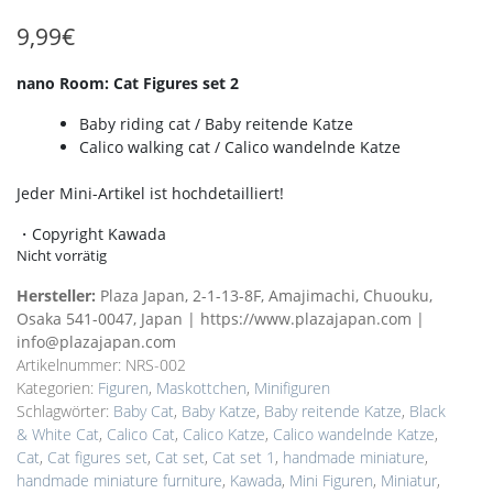
9,99
€
nano Room: Cat Figures set 2
Baby riding cat /
Baby reitende Katze
Calico walking cat /
Calico wandelnde Katze
Jeder Mini-Artikel ist hochdetailliert!
・Copyright Kawada
Nicht vorrätig
Hersteller:
Plaza Japan, 2-1-13-8F, Amajimachi, Chuouku,
Osaka 541-0047, Japan | https://www.plazajapan.com |
info@plazajapan.com
Artikelnummer:
NRS-002
Kategorien:
Figuren
,
Maskottchen
,
Minifiguren
Schlagwörter:
Baby Cat
,
Baby Katze
,
Baby reitende Katze
,
Black
& White Cat
,
Calico Cat
,
Calico Katze
,
Calico wandelnde Katze
,
Cat
,
Cat figures set
,
Cat set
,
Cat set 1
,
handmade miniature
,
handmade miniature furniture
,
Kawada
,
Mini Figuren
,
Miniatur
,