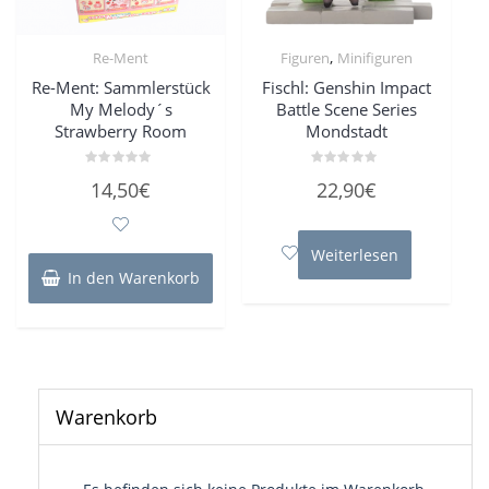
,
Re-Ment
Figuren
Minifiguren
Re-Ment: Sammlerstück
Fischl: Genshin Impact
My Melody´s
Battle Scene Series
Strawberry Room
Mondstadt
Bewertet
Bewertet
14,50
€
22,90
€
mit
mit
0
0
von
von
5
5
Weiterlesen
In den Warenkorb
Warenkorb