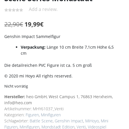
Add a review.
Ursprünglicher
Aktueller
22,90
€
19,99
€
Preis
Preis
Genshin Impact Sammelfigur
war:
ist:
Verpackung:
Länge 10 cm Breite 7,1cm Höhe 6,5
22,90€
19,99€.
cm
Die detailreichen PVC Figure ist ca. 5 cm groß
© 2020 mi Hoyo All rights reserved.
Nicht vorrätig
Hersteller:
heo GmbH, West Campus 1, 76863 Herxheim,
info@heo.com
Artikelnummer:
MHY61037_Venti
Kategorien:
Figuren
,
Minifiguren
Schlagwörter:
Battle Scene
,
Genshin Impact
,
MiHoyo
,
Mini
Figuren
,
Minifiguren
,
Mondstadt Edition
,
Venti
,
Videospiel