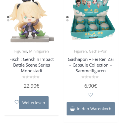
,
,
Figuren
Minifiguren
Figuren
Gacha-Pon
Fischl: Genshin Impact
Gashapon – Fei Ren Zai
Battle Scene Series
– Capsule Collection –
Mondstadt
Sammelfiguren
Bewertet
Bewertet
22,90
€
6,90
€
mit
mit
0
0
von
von
5
5
Weiterlesen
In den Warenkorb