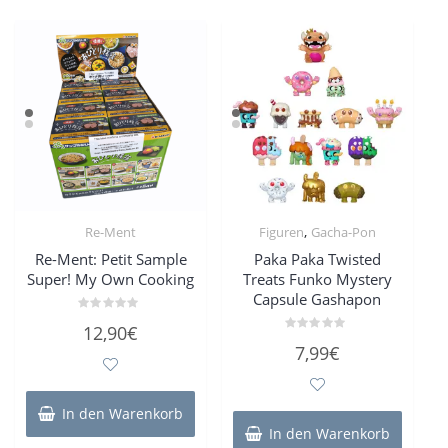
,
Re-Ment
Figuren
Gacha-Pon
Re-Ment: Petit Sample
Paka Paka Twisted
Super! My Own Cooking
Treats Funko Mystery
Capsule Gashapon
Bewertet
12,90
€
mit
Bewertet
0
7,99
€
mit
von
0
5
von
5
In den Warenkorb
In den Warenkorb