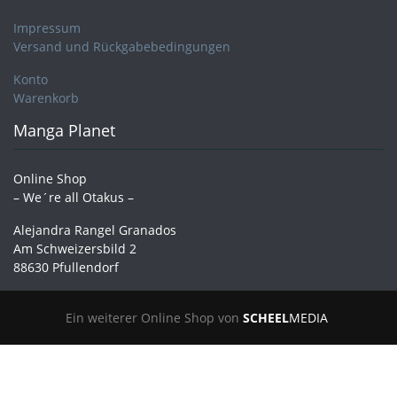
Impressum
Versand und Rückgabebedingungen
Konto
Warenkorb
Manga Planet
Online Shop
– We´re all Otakus –
Alejandra Rangel Granados
Am Schweizersbild 2
88630 Pfullendorf
Ein weiterer Online Shop von
SCHEEL
MEDIA