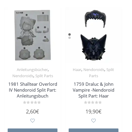
,
,
,
Anleitungsbücher
Haar
Nendoroids
Split
,
Nendoroids
Split Parts
Parts
1981 Shalltear Overlord
1759 Draluc & John
IV Nendoroid Split Part:
Vampire -Nendoroid
Anleitungsbuch
Split Part: Haar
Bewertet
Bewertet
2,60
€
19,90
€
mit
mit
0
0
von
von
5
5