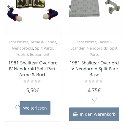
,
,
,
Accessoires
Arme & Hände
Accessoires
Bases &
,
,
,
,
Nendoroids
Split Parts
Ständer
Nendoroids
Split
Tools & Equipment
Parts
1981 Shalltear Overlord
1981 Shalltear Overlord
IV Nendoroid Split Part:
IV Nendoroid Split Part:
Arme & Buch
Base
Bewertet
Bewertet
5,50
€
4,75
€
mit
mit
0
0
von
von
5
5
Weiterlesen
In den Warenkorb