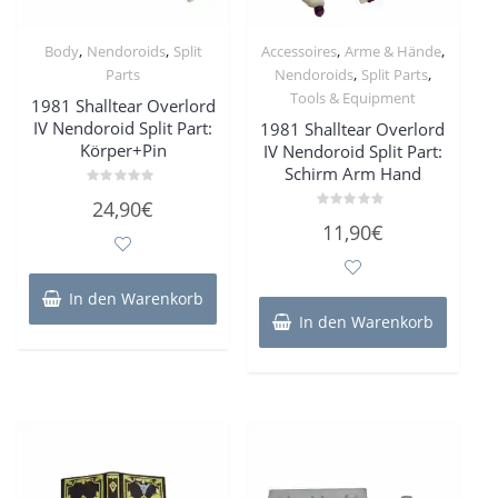
,
,
,
,
Body
Nendoroids
Split
Accessoires
Arme & Hände
,
,
Parts
Nendoroids
Split Parts
Tools & Equipment
1981 Shalltear Overlord
IV Nendoroid Split Part:
1981 Shalltear Overlord
Körper+Pin
IV Nendoroid Split Part:
Schirm Arm Hand
Bewertet
24,90
€
mit
Bewertet
0
11,90
€
mit
von
0
5
von
5
In den Warenkorb
In den Warenkorb