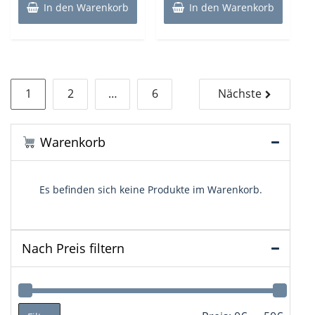
In den Warenkorb
In den Warenkorb
Seitennummerierung
1
2
…
6
Nächste
der
Beiträge
Warenkorb
Es befinden sich keine Produkte im Warenkorb.
Nach Preis filtern
Min.
Max.