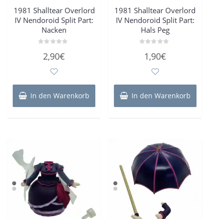
1981 Shalltear Overlord
1981 Shalltear Overlord
IV Nendoroid Split Part:
IV Nendoroid Split Part:
Nacken
Hals Peg
Bewertet
Bewertet
2,90
€
1,90
€
mit
mit
0
0
von
von
5
5
In den Warenkorb
In den Warenkorb