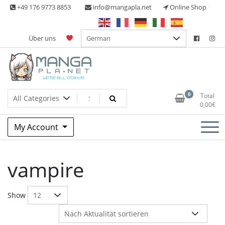
Skip
+49 176 9773 8853
info@mangapla.net
Online Shop
to
content
Über uns
Split Part Online Shop
Manga Planet
0
Total
0,00
€
My Account
vampire
Show