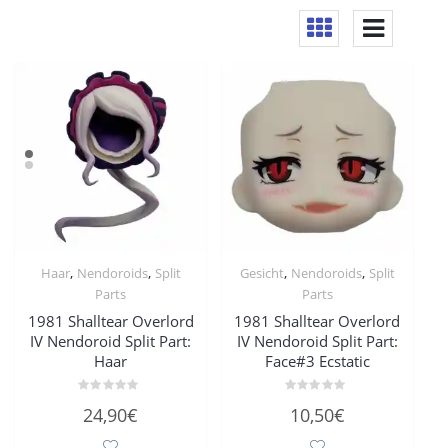
,
,
,
,
Haar
Nendoroids
Split
Gesicht
Nendoroids
Split
Parts
Parts
1981 Shalltear Overlord
1981 Shalltear Overlord
IV Nendoroid Split Part:
IV Nendoroid Split Part:
Haar
Face#3 Ecstatic
Bewertet
Bewertet
24,90
€
10,50
€
mit
mit
0
0
von
von