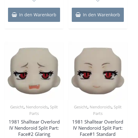
5
5
In den Warenkorb
In den Warenkorb
,
,
,
,
Gesicht
Nendoroids
Split
Gesicht
Nendoroids
Split
Parts
Parts
1981 Shalltear Overlord
1981 Shalltear Overlord
IV Nendoroid Split Part:
IV Nendoroid Split Part:
Face#2 Glaring
Face#1 Standard