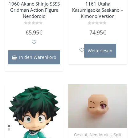
1060 Akane Shinjo SSSS
1161 Utaha
Gridman Action Figure
Kasumigaoka Saekano –
Nendoroid
Kimono Version
Bewertet
Bewertet
65,95
€
74,95
€
mit
mit
0
0
von
von
5
5
Weiterlesen
In den Warenkorb
,
,
Gesicht
Nendoroids
Split