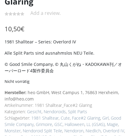
Glaring
Add a review.
10,50
€
1981 Shalltear – Series: Overlord IV
Alle Split Parts sind ausnahmslos NEU Teile.
© Good Smile Company, © 丸山くがね・KADOKAWA刊／オ
ーバーロード4製作委員会
Nicht vorrätig
Hersteller:
heo GmbH, West Campus 1, 76863 Herxheim,
info@heo.com
Artikelnummer:
1981 Shalltear_Face#2 Glaring
Kategorien:
Gesicht
,
Nendoroids
,
Split Parts
Schlagwörter:
1981 Shalltear
,
Cute
,
Face#2 Glaring
,
Girl
,
Good
Smile Company
,
Grimoire
,
GSC
,
Halloween
,
LL (GSAS)
,
Magie
,
Monster
,
Nendoroid Split Teile
,
Nendoron
,
Niedlich
,
Overlord IV
,