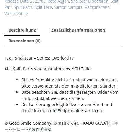
Release Date 2023/05
,
Rote Augen
,
Shalltear Bloodfallen
,
Split
Part
,
Split Parts
,
Split Teile
,
vampir
,
vampire
,
Vampirlachen
,
Vampirzähne
Beschreibung
Zusätzliche Informationen
Rezensionen (0)
1981 Shalltear – Series: Overlord IV
Alle Split Parts sind ausnahmslos NEU Teile.
Dieses Produkt gleicht sich nicht von alleine aus.
Bitte verwenden Sie den mitgelieferten Ständer.
Bitte beachten Sie, dass die gezeigten Bilder vom
Endprodukt abweichen können.
Die Lackierung erfolgt teilweise von Hand und
daher können die Endprodukte variieren.
© Good Smile Company, © 丸山くがね・KADOKAWA刊／オ
ーバーロード4製作委員会