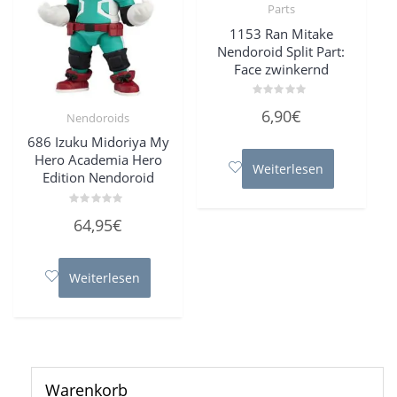
Parts
1153 Ran Mitake
Nendoroid Split Part:
Face zwinkernd
Bewertet
6,90
€
Nendoroids
mit
0
von
686 Izuku Midoriya My
5
Hero Academia Hero
Weiterlesen
Edition Nendoroid
Bewertet
64,95
€
mit
0
von
5
Weiterlesen
Warenkorb