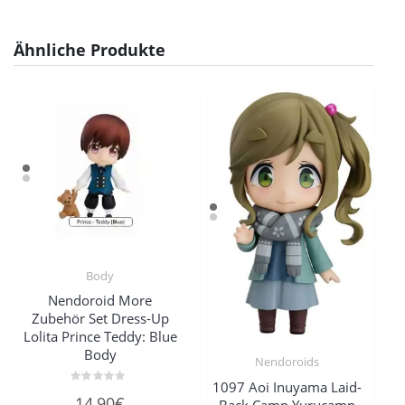
Ähnliche Produkte
Body
Nendoroid More
Zubehör Set Dress-Up
Lolita Prince Teddy: Blue
Body
Nendoroids
1097 Aoi Inuyama Laid-
Bewertet
14,90
€
Back Camp Yurucamp
mit