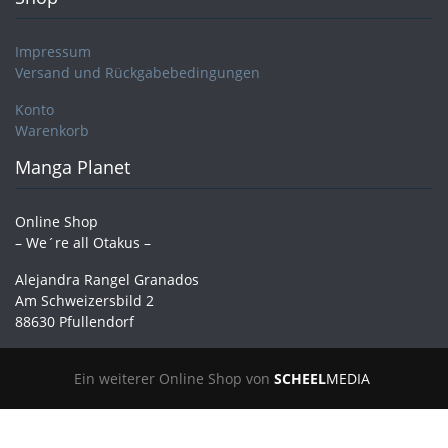
Impressum
Versand und Rückgabebedingungen
Konto
Warenkorb
Manga Planet
Online Shop
– We´re all Otakus –
Alejandra Rangel Granados
Am Schweizersbild 2
88630 Pfullendorf
Ein weiterer Online Shop von
SCHEEL
MEDIA