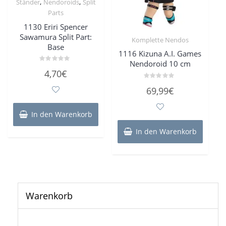
,
,
Ständer
Nendoroids
Split
Parts
1130 Eriri Spencer
Sawamura Split Part:
Komplette Nendos
Base
1116 Kizuna A.I. Games
Nendoroid 10 cm
Bewertet
4,70
€
mit
0
Bewertet
von
69,99
€
mit
5
0
von
5
In den Warenkorb
In den Warenkorb
Warenkorb