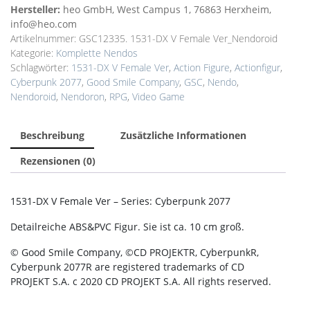
Hersteller:
heo GmbH, West Campus 1, 76863 Herxheim,
info@heo.com
Artikelnummer:
GSC12335. 1531-DX V Female Ver_Nendoroid
Kategorie:
Komplette Nendos
Schlagwörter:
1531-DX V Female Ver
,
Action Figure
,
Actionfigur
,
Cyberpunk 2077
,
Good Smile Company
,
GSC
,
Nendo
,
Nendoroid
,
Nendoron
,
RPG
,
Video Game
Beschreibung
Zusätzliche Informationen
Rezensionen (0)
1531-DX V Female Ver – Series: Cyberpunk 2077
Detailreiche ABS&PVC Figur. Sie ist ca. 10 cm groß.
© Good Smile Company, ©CD PROJEKTR, CyberpunkR,
Cyberpunk 2077R are registered trademarks of CD
PROJEKT S.A. c 2020 CD PROJEKT S.A. All rights reserved.