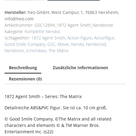
Smith
The
Hersteller:
heo GmbH, West Campus 1, 76863 Herxheim,
Matrix
info@heo.com
Actionfigur
Artikelnummer:
GSC12894_1872 Agent Smith_Nendoroid
Nendoroid
Kategorie:
Komplette Nendos
Menge
Schlagwörter:
1872 Agent Smith
,
Action Figure
,
Actionfigur
,
Good Smile Company
,
GSC
,
Movie
,
Nendo
,
Nendoroid
,
Nendoron
,
Schichibee
,
The Matrix
Beschreibung
Zusätzliche Informationen
Rezensionen (0)
1872 Agent Smith – Series: The Matrix
Detailreiche ABS&PVC Figur. Sie ist ca. 10 cm groß.
© Good Smile Company, ©The Matrix and all related
characters and elemants © & TM Warner Bros.
Entertainment Inc. (s22)