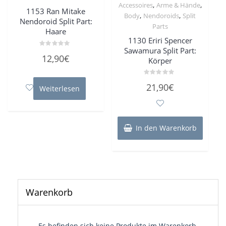
,
,
Accessoires
Arme & Hände
1153 Ran Mitake
,
,
Body
Nendoroids
Split
Nendoroid Split Part:
Parts
Haare
1130 Eriri Spencer
Sawamura Split Part:
Bewertet
12,90
€
Körper
mit
0
von
5
Bewertet
21,90
€
Weiterlesen
mit
0
von
5
In den Warenkorb
Warenkorb
Es befinden sich keine Produkte im Warenkorb.