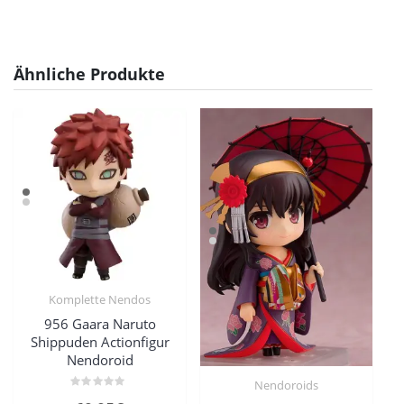
Ähnliche Produkte
Komplette Nendos
956 Gaara Naruto
Shippuden Actionfigur
Nendoroid
Nendoroids
Bewertet