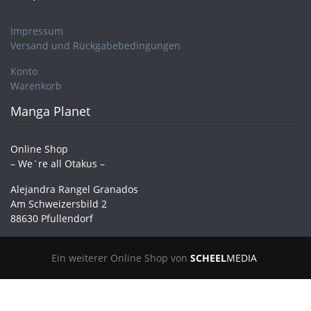
Impressum
Versand und Rückgabebedingungen
Konto
Warenkorb
Manga Planet
Online Shop
– We´re all Otakus –
Alejandra Rangel Granados
Am Schweizersbild 2
88630 Pfullendorf
Ein weiterer Online Shop von
SCHEEL
MEDIA