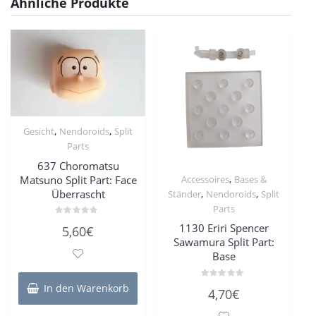
Ähnliche Produkte
,
,
Gesicht
Nendoroids
Split
Parts
637 Choromatsu
,
Matsuno Split Part: Face
Accessoires
Bases &
Überrascht
,
,
Ständer
Nendoroids
Split
Parts
Bewertet
1130 Eriri Spencer
5,60
€
mit
Sawamura Split Part:
0
von
Base
5
Bewertet
In den Warenkorb
4,70
€
mit
0
von