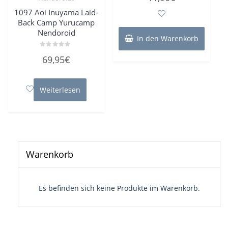
0
von
1097 Aoi Inuyama Laid-
5
Back Camp Yurucamp
Nendoroid
In den Warenkorb
Bewertet
69,95
€
mit
0
von
5
Weiterlesen
Warenkorb
Es befinden sich keine Produkte im Warenkorb.