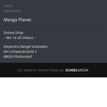
Konto
Warenkorb
Manga Planet
Online Shop
– We´re all Otakus –
Alejandra Rangel Granados
Am Schweizersbild 2
88630 Pfullendorf
Ein weiterer Online Shop von
SCHEEL
MEDIA