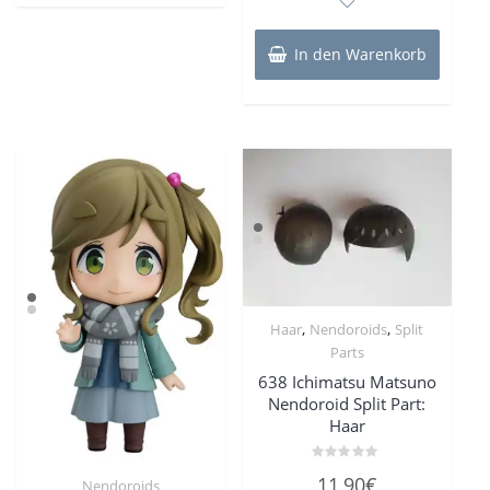
5
In den Warenkorb
,
,
Haar
Nendoroids
Split
Parts
638 Ichimatsu Matsuno
Nendoroid Split Part:
Haar
Bewertet
11,90
€
Nendoroids
mit