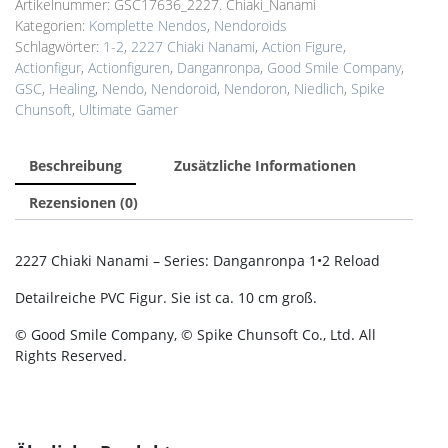
Artikelnummer:
GSC17636_2227. Chiaki_Nanami
Kategorien:
Komplette Nendos
,
Nendoroids
Schlagwörter:
1-2
,
2227 Chiaki Nanami
,
Action Figure
,
Actionfigur
,
Actionfiguren
,
Danganronpa
,
Good Smile Company
,
GSC
,
Healing
,
Nendo
,
Nendoroid
,
Nendoron
,
Niedlich
,
Spike
Chunsoft
,
Ultimate Gamer
Beschreibung
Zusätzliche Informationen
Rezensionen (0)
2227 Chiaki Nanami – Series: Danganronpa 1•2 Reload
Detailreiche PVC Figur. Sie ist ca. 10 cm groß.
© Good Smile Company, © Spike Chunsoft Co., Ltd. All
Rights Reserved.