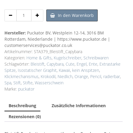
Bleistift
In den Warenkorb
Everlasting
immerwährender
Capybara
Hersteller:
Puckator BV, Westplein 12-14, 3016 BM
Cute
Rotterdam, Niederlande | https://www.puckator.de |
Menge
customerservices@puckator.co.uk
Artikelnummer:
STA379_Bleistift_Capybara
Kategorien:
Home & Gifts
,
Kugelschreiber
,
Schreibwaren
Schlagwörter:
Bleistift
,
Capybara
,
Cute
,
Engel
,
Ente
,
Extrastarke
Spitze
,
Isostatischer Graphit
,
Kawaii
,
kein Anspitzen
,
Klickmechanismus
,
Krokodil
,
Niedlich
,
Orange
,
Pencil
,
radierbar
,
Spa
,
Stift
,
Stifte
,
Wasserschwein
Marke:
puckator
Beschreibung
Zusätzliche Informationen
Rezensionen (0)