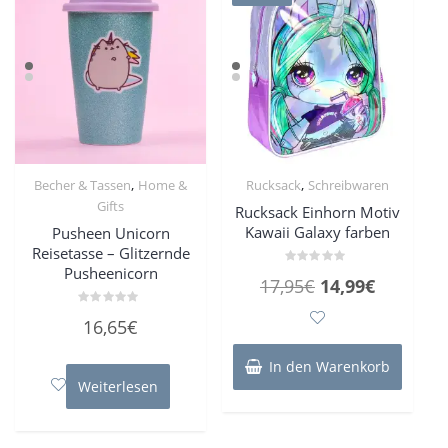
,
,
Becher & Tassen
Home &
Rucksack
Schreibwaren
Gifts
Rucksack Einhorn Motiv
Kawaii Galaxy farben
Pusheen Unicorn
Reisetasse – Glitzernde
Pusheenicorn
Bewertet
Ursprünglicher
Aktueller
17,95
€
14,99
€
mit
0
Preis
Preis
von
Bewertet
16,65
€
5
mit
war:
ist:
0
von
17,95€
14,99€.
5
In den Warenkorb
Weiterlesen