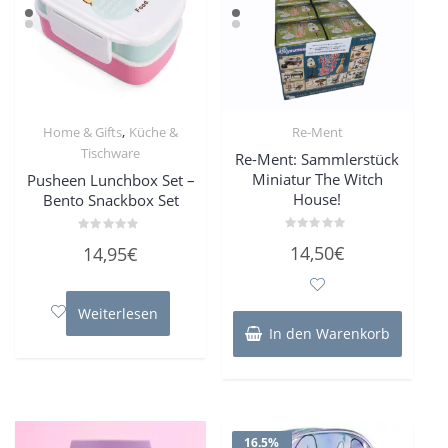
,
Home & Gifts
Küche &
Re-Ment
Tischware
Re-Ment: Sammlerstück
Miniatur The Witch
Pusheen Lunchbox Set –
House!
Bento Snackbox Set
Bewertet
Bewertet
14,50
€
14,95
€
mit
mit
0
0
von
von
5
5
Weiterlesen
In den Warenkorb
16.5%