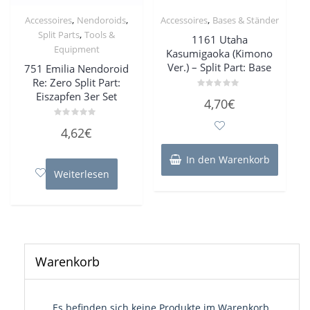
,
,
,
Accessoires
Nendoroids
Accessoires
Bases & Ständer
,
Split Parts
Tools &
1161 Utaha
Equipment
Kasumigaoka (Kimono
Ver.) – Split Part: Base
751 Emilia Nendoroid
Re: Zero Split Part:
Eiszapfen 3er Set
Bewertet
4,70
€
mit
0
von
Bewertet
4,62
€
5
mit
0
von
In den Warenkorb
5
Weiterlesen
Warenkorb
Es befinden sich keine Produkte im Warenkorb.