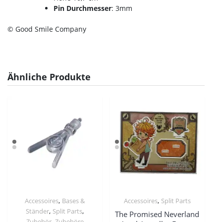
Pin Durchmesser
: 3mm
© Good Smile Company
Ähnliche Produkte
,
,
Accessoires
Bases &
Accessoires
Split Parts
,
,
Ständer
Split Parts
The Promised Neverland
,
Zubehör
Zubehöre