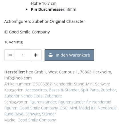
Höhe 10,7 cm
Pin Durchmesser
: 3mm
Actionfiguren: Zubehör Original Character
© Good Smile Company
16 vorrätig
Figurenständer
In den Warenkorb
The
Simple
Stand
Hersteller:
heo GmbH, West Campus 1, 76863 Herxheim,
Mini
info@heo.com
Schwarz
Artikelnummer:
GSC66282_Nendoroid_Stand_Mini_Schwarz
für
Kategorien:
Accessoires
,
Bases & Ständer
,
Split Parts
,
Zubehör
,
Nendoroid
Zubehör Nendo Dolls
,
Zubehöre
Menge
Schlagwörter:
Figurenständer
,
Figurenständer für Nendoroid
Figuren
,
Good Smile Company
,
GSC
,
Mini
,
Model Kit
,
Nendoroid
,
Rund Base
,
Schwarz
,
Ständer
Marke:
Good Smile Company