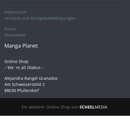
Impressum
Versand und Rückgabebedingungen
Konto
Warenkorb
Manga Planet
Online Shop
– We´re all Otakus –
Alejandra Rangel Granados
Am Schweizersbild 2
88630 Pfullendorf
Ein weiterer Online Shop von
SCHEEL
MEDIA