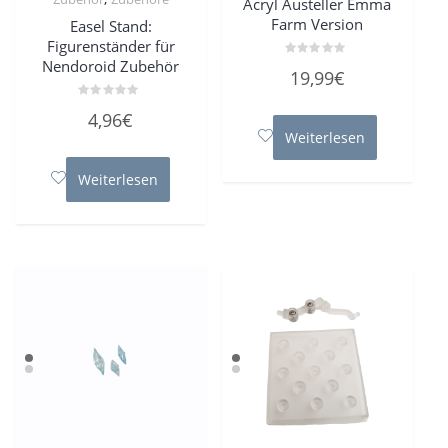
Acryl Austeller Emma
Farm Version
Easel Stand:
Figurenständer für
Nendoroid Zubehör
Bewertet
19,99
€
mit
0
von
Bewertet
4,96
€
5
mit
0
Weiterlesen
von
5
Weiterlesen