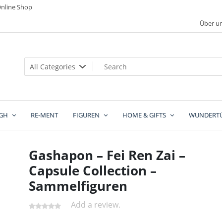
nline Shop
Über u
GH
RE-MENT
FIGUREN
HOME & GIFTS
WUNDERT
Gashapon – Fei Ren Zai –
Capsule Collection –
Sammelfiguren
Add a review.