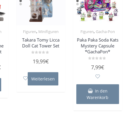
,
,
n
Figuren
Minifiguren
Figuren
Gacha-Pon
Takara Tomy Licca
Paka Paka Soda Kats
ne
Doll Cat Tower Set
Mystery Capsule
t
*GachaPon*
Bewertet
19,99
€
mit
Bewertet
0
ünglicher
Aktueller
€
7,99
€
mit
von
0
5
Preis
von
Weiterlesen
5
ist:
€
19,99€.
In den
Warenkorb