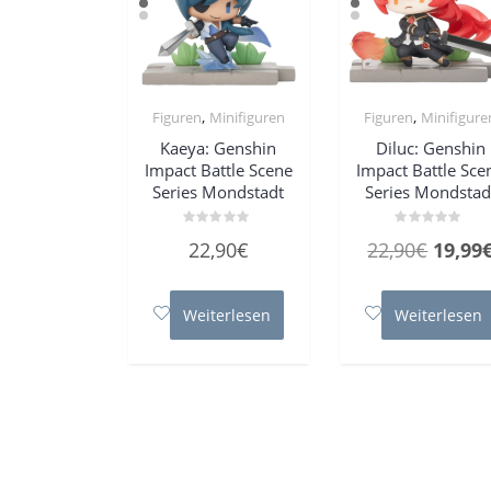
,
,
Figuren
Minifiguren
Figuren
Minifigure
Kaeya: Genshin
Diluc: Genshin
Impact Battle Scene
Impact Battle Sce
Series Mondstadt
Series Mondstad
Bewertet
Bewertet
Urspr
22,90
€
22,90
€
19,99
mit
mit
0
0
Preis
von
von
5
5
war:
Weiterlesen
Weiterlesen
22,90