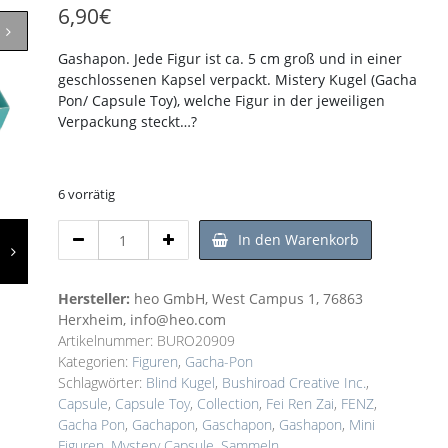
6,90
€
Gashapon. Jede Figur ist ca. 5 cm groß und in einer
geschlossenen Kapsel verpackt. Mistery Kugel (Gacha
Pon/ Capsule Toy), welche Figur in der jeweiligen
Verpackung steckt…?
6 vorrätig
Gashapon
In den Warenkorb
-
Fei
Ren
Hersteller:
heo GmbH, West Campus 1, 76863
Zai
Herxheim, info@heo.com
-
Artikelnummer:
BURO20909
Capsule
Kategorien:
Figuren
,
Gacha-Pon
Collection
Schlagwörter:
Blind Kugel
,
Bushiroad Creative Inc.
,
-
Capsule
,
Capsule Toy
,
Collection
,
Fei Ren Zai
,
FENZ
,
Sammelfiguren
Gacha Pon
,
Gachapon
,
Gaschapon
,
Gashapon
,
Mini
Menge
Figuren
,
Mystery Capsule
,
Sammeln