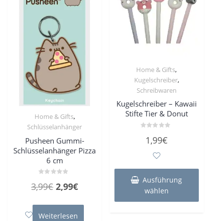
,
Home & Gifts
,
Kugelschreiber
Schreibwaren
Kugelschreiber – Kawaii
Stifte Tier & Donut
,
Home & Gifts
Schlüsselanhänger
Bewertet
1,99
€
Pusheen Gummi-
mit
0
Schlüsselanhänger Pizza
von
5
6 cm
Dieses
Produk
Ausführung
Bewertet
Ursprünglicher
Aktueller
3,99
€
2,99
€
weist
mit
wählen
0
mehre
Preis
Preis
von
5
Varian
war:
ist:
Weiterlesen
auf.