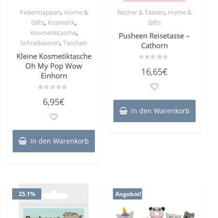
,
,
Federmappen
Home &
Becher & Tassen
Home &
,
,
Gifts
Kosmetik
Gifts
,
Kosmetiktasche
Pusheen Reisetasse –
,
Schreibwaren
Taschen
Cathorn
Kleine Kosmetiktasche
Oh My Pop Wow
Bewertet
16,65
€
mit
Einhorn
0
von
5
Bewertet
6,95
€
mit
0
In den Warenkorb
von
5
In den Warenkorb
25.1%
Angebot!