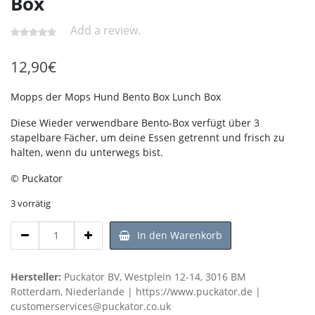
Box
Add a review.
12,90
€
Mopps der Mops Hund Bento Box Lunch Box
Diese Wieder verwendbare Bento-Box verfügt über 3
stapelbare Fächer, um deine Essen getrennt und frisch zu
halten, wenn du unterwegs bist.
© Puckator
3 vorrätig
Hello
In den Warenkorb
Kitty
&
Pusheen
Hersteller:
Puckator BV, Westplein 12-14, 3016 BM
die
Rotterdam, Niederlande | https://www.puckator.de |
Katze
customerservices@puckator.co.uk