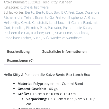
Gestapelte
Artikelnummer:
LBOX82_Hello_Kitty_Pusheen
Runde
Kategorie:
Küche & Tischware
Bento
Schlagwörter:
Bento
,
Bento Box
,
Box
,
BPA Frei
,
Cute
,
Dose
,
drei
Box
Fächern
,
drei Teilen
,
Essen to Go
,
Frei von Bisphenol A
,
Grau
,
Menge
Hello Kitty
,
Kawaii
,
Kunststoff
,
Lunchbox
,
mit Gummi Band
,
mit
Gurt
,
Niedlich
,
Picknick
,
Pink
,
Puckator
,
Pusheen die Katze
,
Pusheen the Cat
,
Rainbow
,
Reise
,
Snack time
,
Snackbox
,
Stapelbare Fächer
,
Sushi
,
Süß
,
Wieder verwendbare
Beschreibung
Zusätzliche Informationen
Rezensionen (0)
Hello Kitty & Pusheen die Katze Bento Box Lunch Box
Material:
Polypropylen mit Gummi Band
Gesamt Gewicht:
146 gr.
Größe:
L 13 cm x B 10 cm x H 10 cm
Verpackung:
L 13,5 cm x B 11,6 cm x H 10,1
cm