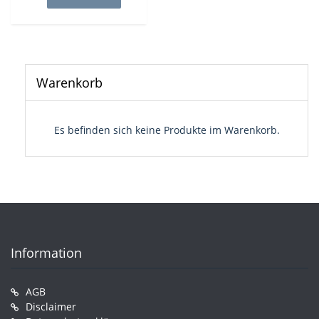
3,99€
2,99€.
Die
Optio
könne
auf
der
Warenkorb
Produk
gewähl
werde
Es befinden sich keine Produkte im Warenkorb.
Information
AGB
Disclaimer