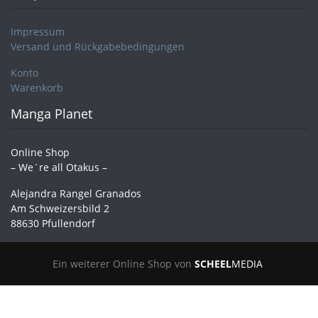
Impressum
Versand und Rückgabebedingungen
Konto
Warenkorb
Manga Planet
Online Shop
– We´re all Otakus –
Alejandra Rangel Granados
Am Schweizersbild 2
88630 Pfullendorf
Ein weiterer Online Shop von
SCHEEL
MEDIA