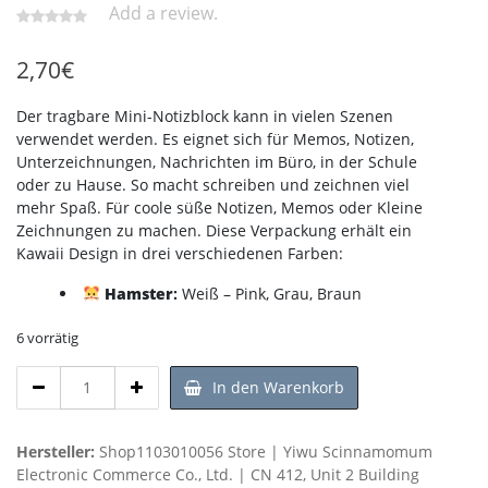
Add a review.
2,70
€
Der tragbare Mini-Notizblock kann in vielen Szenen
verwendet werden. Es eignet sich für Memos, Notizen,
Unterzeichnungen, Nachrichten im Büro, in der Schule
oder zu Hause. So macht schreiben und zeichnen viel
mehr Spaß. Für coole süße Notizen, Memos oder Kleine
Zeichnungen zu machen. Diese Verpackung erhält ein
Kawaii Design in drei verschiedenen Farben
:
Hamster
:
Weiß – Pink, Grau, Braun
6 vorrätig
Haftnotizen
In den Warenkorb
Kawaii
Sticky
Memo
Hersteller:
Shop1103010056 Store | Yiwu Scinnamomum
Hamster
Electronic Commerce Co., Ltd. | CN 412, Unit 2 Building