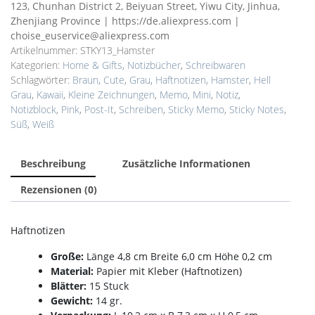
Menge
123, Chunhan District 2, Beiyuan Street, Yiwu City, Jinhua,
Zhenjiang Province | https://de.aliexpress.com |
choise_euservice@aliexpress.com
Artikelnummer:
STKY13_Hamster
Kategorien:
Home & Gifts
,
Notizbücher
,
Schreibwaren
Schlagwörter:
Braun
,
Cute
,
Grau
,
Haftnotizen
,
Hamster
,
Hell
Grau
,
Kawaii
,
Kleine Zeichnungen
,
Memo
,
Mini
,
Notiz
,
Notizblock
,
Pink
,
Post-It
,
Schreiben
,
Sticky Memo
,
Sticky Notes
,
Süß
,
Weiß
Beschreibung
Zusätzliche Informationen
Rezensionen (0)
Haftnotizen
Große:
Länge 4,8 cm Breite 6,0 cm Höhe 0,2 cm
Material:
Papier mit Kleber (Haftnotizen)
Blätter:
15 Stuck
Gewicht:
14 gr.