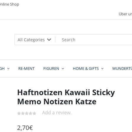
nline Shop
Über u
GH
RE-MENT
FIGUREN
HOME & GIFTS
WUNDERT
Haftnotizen Kawaii Sticky
Memo Notizen Katze
Add a review.
2,70
€