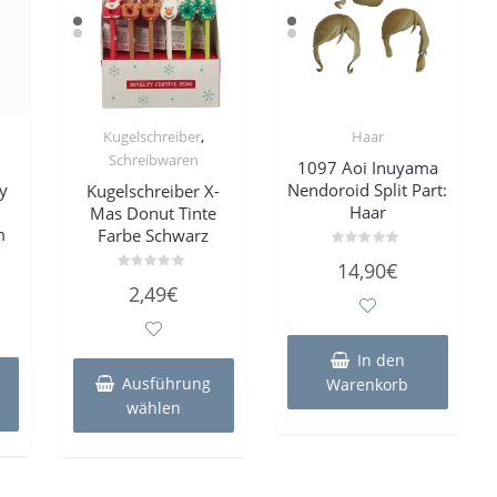
,
Kugelschreiber
Haar
Schreibwaren
1097 Aoi Inuyama
y
Nendoroid Split Part:
Kugelschreiber X-
Haar
Mas Donut Tinte
m
Farbe Schwarz
Bewertet
14,90
€
mit
Bewertet
0
2,49
€
mit
von
0
5
von
5
Dieses
In den
Produkt
Ausführung
Warenkorb
weist
wählen
mehrere
Varianten
auf.
Die