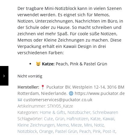
Der tragbare Mini-Notizblock kann in vielen Szenen
verwendet werden. Es eignet sich für Memos,
Notizen, Unterzeichnungen, Nachrichten im Büro, in
der Schule oder zu Hause. So macht schreiben und
zeichnen viel mehr Spaß. Für coole süße Notizen,
Memos oder Kleine Zeichnungen zu machen. Diese
Verpackung erhält ein Kawaii Design in drei
verschiedenen Farben
:
Katze:
Peach, Pink & Pastel Grün
Nicht vorrätig
Hersteller:
Puckator BV, Westplein 12-14, 3016 BM
Rotterdam, Niederlande.
https://www.puckator.de
customerservices@puckator.co.uk
Artikelnummer:
STKY05_Katze
Kategorien:
Home & Gifts
,
Notizbücher
,
Schreibwaren
Schlagwörter:
Cute
,
Grün
,
Haftnotizen
,
Katze
,
Kawaii
,
Kleine Zeichnungen
,
Memo
,
Mieze
,
Mini
,
Notiz
,
Notizblock
,
Orange
,
Pastel Grün
,
Peach
,
Pink
,
Post-It
,