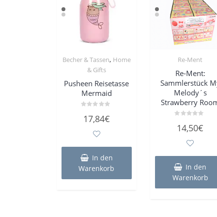
,
Becher & Tassen
Home
Re-Ment
& Gifts
Re-Ment:
Sammlerstück M
Pusheen Reisetasse
Melody´s
Mermaid
Strawberry Roo
Bewertet
17,84
€
mit
Bewertet
0
14,50
€
mit
von
0
5
von
5
In den
In den
Warenkorb
Warenkorb