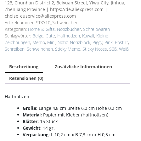
-
123, Chunhan District 2, Beiyuan Street, Yiwu City, Jinhua,
Haftnotizen
Zhenjiang Province | https://de.aliexpress.com |
Menge
choise_euservice@aliexpress.com
Artikelnummer:
STKY10_Schweinchen
Kategorien:
Home & Gifts
,
Notizbücher
,
Schreibwaren
Schlagwörter:
Beige
,
Cute
,
Haftnotizen
,
Kawaii
,
Kleine
Zeichnungen
,
Memo
,
Mini
,
Notiz
,
Notizblock
,
Piggy
,
Pink
,
Post-It
,
Schreiben
,
Schweinchen
,
Sticky Memo
,
Sticky Notes
,
Süß
,
Weiß
Beschreibung
Zusätzliche Informationen
Rezensionen (0)
Haftnotizen
Große:
Länge 4,8 cm Breite 6,0 cm Höhe 0,2 cm
Material:
Papier mit Kleber (Haftnotizen)
Blätter:
15 Stuck
Gewicht:
14 gr.
Verpackung:
L 10,2 cm x B 7,3 cm x H 0,5 cm