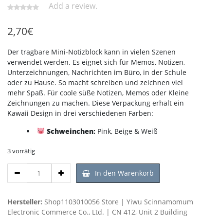
Add a review.
2,70
€
Der tragbare Mini-Notizblock kann in vielen Szenen
verwendet werden. Es eignet sich für Memos, Notizen,
Unterzeichnungen, Nachrichten im Büro, in der Schule
oder zu Hause. So macht schreiben und zeichnen viel
mehr Spaß. Für coole süße Notizen, Memos oder Kleine
Zeichnungen zu machen. Diese Verpackung erhält ein
Kawaii Design in drei verschiedenen Farben
:
Schweinchen
:
Pink, Beige & Weiß
3 vorrätig
Kawaii
In den Warenkorb
-
Sticky
Memo:
Hersteller:
Shop1103010056 Store | Yiwu Scinnamomum
Schweinchen
Electronic Commerce Co., Ltd. | CN 412, Unit 2 Building