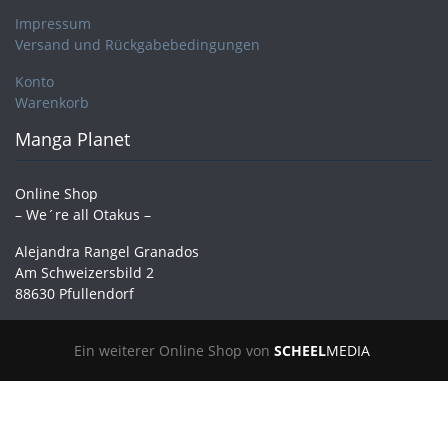
Impressum
Versand und Rückgabebedingungen
Konto
Warenkorb
Manga Planet
Online Shop
– We´re all Otakus –
Alejandra Rangel Granados
Am Schweizersbild 2
88630 Pfullendorf
Ein weiterer Online Shop von
SCHEEL
MEDIA