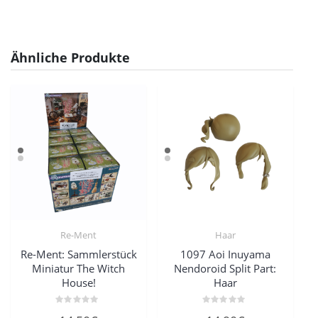
Ähnliche Produkte
Re-Ment
Haar
Re-Ment: Sammlerstück
1097 Aoi Inuyama
Miniatur The Witch
Nendoroid Split Part:
House!
Haar
Bewertet
Bewertet