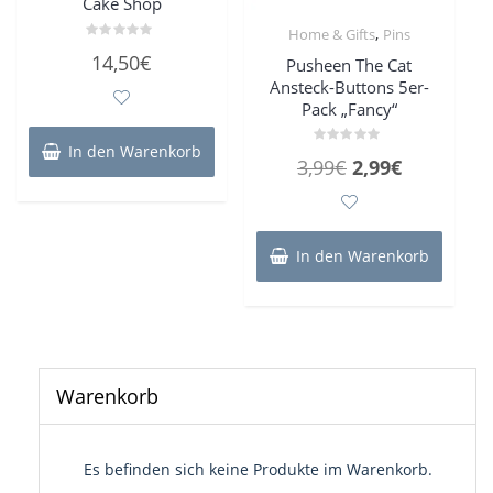
Cake Shop
,
Home & Gifts
Pins
Bewertet
14,50
€
Pusheen The Cat
mit
0
Ansteck-Buttons 5er-
von
5
Pack „Fancy“
In den Warenkorb
Bewertet
Ursprünglicher
Aktueller
3,99
€
2,99
€
mit
0
Preis
Preis
von
5
war:
ist:
3,99€
2,99€.
In den Warenkorb
Warenkorb
Es befinden sich keine Produkte im Warenkorb.