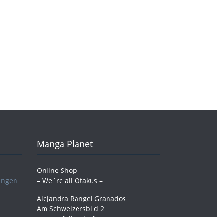
Manga Planet
Online Shop
ungen
– We´re all Otakus –
Alejandra Rangel Granados
Am Schweizersbild 2