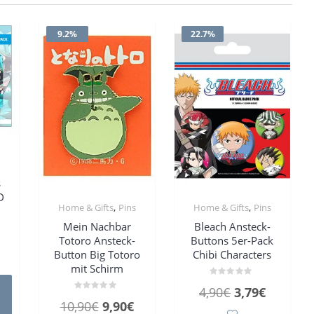
9.2%
22.7%
s
s
D
,
,
Home & Gifts
Pins
Home & Gifts
Pins
Mein Nachbar
Bleach Ansteck-
ünglicher
ktueller
Totoro Ansteck-
Buttons 5er-Pack
reis
Button Big Totoro
Chibi Characters
mit Schirm
st:
Bewertet
,99€.
Ursprünglich
Aktuelle
4,90
€
3,79
€
mit
Bewertet
0
Ursprünglicher
Aktueller
10,90
€
9,90
€
mit
Preis
Preis
von