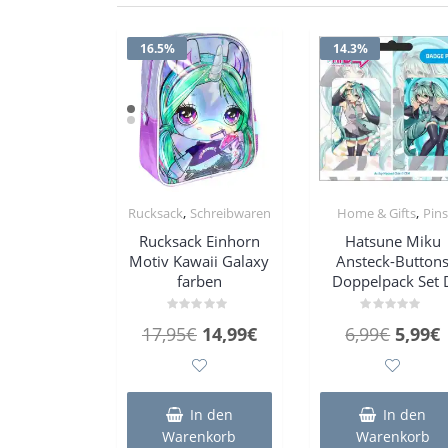
16.5%
14.3%
,
,
Rucksack
Schreibwaren
Home & Gifts
Pin
Rucksack Einhorn
Hatsune Miku
Motiv Kawaii Galaxy
Ansteck-Button
farben
Doppelpack Set 
Bewertet
Bewertet
Ursprünglicher
Aktueller
Urspr
A
17,95
€
14,99
€
6,99
€
5,99
€
mit
mit
0
0
Preis
Preis
Preis
P
von
von
5
5
war:
ist:
war:
i
17,95€
14,99€.
6,99€
5
In den
In den
Warenkorb
Warenkorb