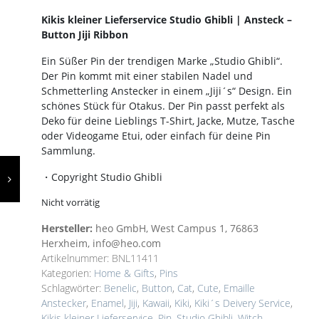
Preis
Preis
Kikis kleiner Lieferservice Studio Ghibli | Ansteck –
war:
ist:
Button Jiji Ribbon
10,95€
9,90€.
Ein Süßer Pin der trendigen Marke „Studio Ghibli“.
Der Pin kommt mit einer stabilen Nadel und
Schmetterling Anstecker in einem „Jiji´s“ Design. Ein
schönes Stück für Otakus. Der Pin passt perfekt als
Deko für deine Lieblings T-Shirt, Jacke, Mutze, Tasche
oder Videogame Etui, oder einfach für deine Pin
Sammlung.
・Copyright Studio Ghibli
Nicht vorrätig
Hersteller:
heo GmbH, West Campus 1, 76863
Herxheim, info@heo.com
Artikelnummer:
BNL11411
Kategorien:
Home & Gifts
,
Pins
Schlagwörter:
Benelic
,
Button
,
Cat
,
Cute
,
Emaille
Anstecker
,
Enamel
,
Jiji
,
Kawaii
,
Kiki
,
Kiki´s Deivery Service
,
Kikis kleiner Lieferservice
,
Pin
,
Studio Ghibli
,
Witch