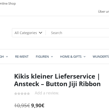
nline Shop
Über u
GH
RE-MENT
FIGUREN
HOME & GIFTS
WUNDERT
Kikis kleiner Lieferservice |
Ansteck – Button Jiji Ribbon
Add a review.
Ursprünglicher
Aktueller
10,95
€
9,90
€