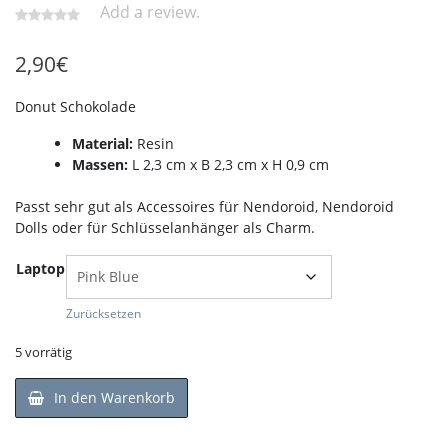
Add a review.
2,90
€
Donut Schokolade
Material:
Resin
Massen:
L 2,3 cm x B 2,3 cm x H 0,9 cm
Passt sehr gut als Accessoires für Nendoroid, Nendoroid
Dolls oder für Schlüsselanhänger als Charm.
Laptop
Zurücksetzen
5 vorrätig
In den Warenkorb