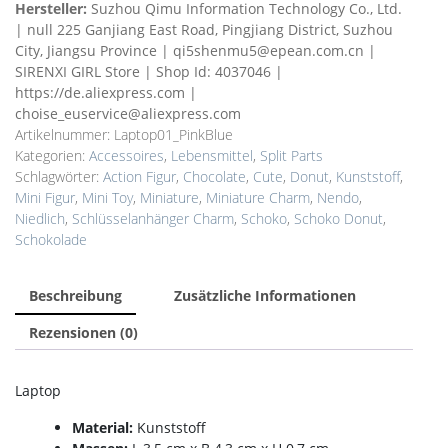
Hersteller:
Suzhou Qimu Information Technology Co., Ltd.
| null 225 Ganjiang East Road, Pingjiang District, Suzhou
City, Jiangsu Province | qi5shenmu5@epean.com.cn |
SIRENXI GIRL Store | Shop Id: 4037046 |
https://de.aliexpress.com |
choise_euservice@aliexpress.com
Artikelnummer:
Laptop01_PinkBlue
Kategorien:
Accessoires
,
Lebensmittel
,
Split Parts
Schlagwörter:
Action Figur
,
Chocolate
,
Cute
,
Donut
,
Kunststoff
,
Mini Figur
,
Mini Toy
,
Miniature
,
Miniature Charm
,
Nendo
,
Niedlich
,
Schlüsselanhänger Charm
,
Schoko
,
Schoko Donut
,
Schokolade
Beschreibung
Zusätzliche Informationen
Rezensionen (0)
Laptop
Material:
Kunststoff