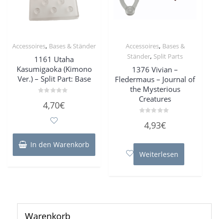
,
,
Accessoires
Bases & Ständer
Accessoires
Bases &
,
Ständer
Split Parts
1161 Utaha
Kasumigaoka (Kimono
1376 Vivian –
Ver.) – Split Part: Base
Fledermaus – Journal of
the Mysterious
Creatures
Bewertet
4,70
€
mit
0
von
Bewertet
4,93
€
5
mit
0
von
In den Warenkorb
5
Weiterlesen
Warenkorb