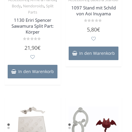
,
,
Body
Nendoroids
Split
1097 Stand mit Schild
Parts
von Aoi Inuyama
1130 Eriri Spencer
Sawamura Split Part:
Bewertet
5,80
€
mit
Körper
0
von
5
Bewertet
21,90
€
mit
0
In den Warenkorb
von
5
In den Warenkorb