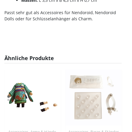
Massen:
L 3,5 cm x B 4,3 cm x H 0,7 cm
Passt sehr gut als Accessoires für Nendoroid, Nendoroid
Dolls oder für Schlüsselanhänger als Charm.
Ähnliche Produkte
,
,
,
Accessoires
Arme & Hände
Accessoires
Bases & Ständer