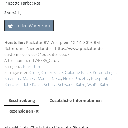
Pinzette Farbe: Rot
3 vorrätig
In den Warenkorb
Hersteller:
Puckator BV, Westplein 12-14, 3016 BM
Rotterdam, Niederlande | https://www.puckator.de |
customerservices@puckator.co.uk
Artikelnummer:
TWEE35_Glück
Kategorie:
Pinzetten
Schlagwörter:
Glück
,
Glückskatze
,
Goldene Katze
,
Körperpflege
,
Kosmetik
,
Maneki
,
Maneki Neko
,
Neko
,
Pinzette
,
Prosperität
,
Romanze
,
Rote Katze
,
Schutz
,
Schwarze Katze
,
Weiße Katze
Beschreibung
Zusätzliche Informationen
Rezensionen (0)
Maneki Neko Glückskatze Kosmetik Pinzette