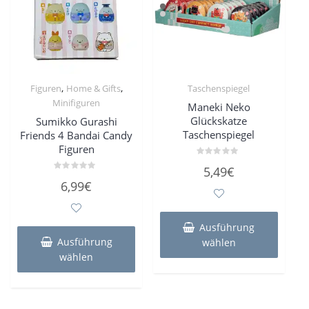
,
,
Figuren
Home & Gifts
Taschenspiegel
Minifiguren
Maneki Neko
Glückskatze
Sumikko Gurashi
Taschenspiegel
Friends 4 Bandai Candy
Figuren
Bewertet
5,49
€
mit
Bewertet
0
6,99
€
mit
von
0
5
von
Dieses
5
Dieses
Produk
Ausführung
Produkt
weist
Ausführung
wählen
weist
mehre
wählen
mehrere
Varian
Varianten
auf.
auf.
Die