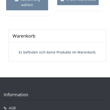
weist
wählen
mehrere
Varianten
auf.
Die
Optionen
können
Warenkorb
auf
der
Produktseite
Es befinden sich keine Produkte im Warenkorb.
gewählt
werden
Information
AGB