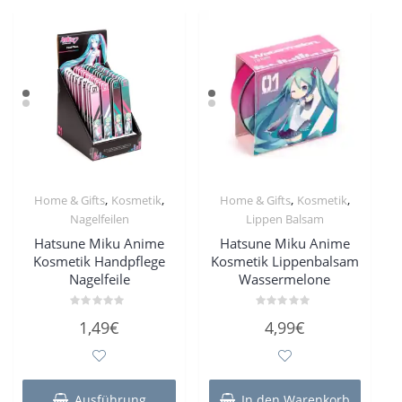
Die
Optio
Optionen
könne
können
auf
auf
der
der
Produk
Produktseite
gewähl
gewählt
werde
werden
,
,
,
,
Home & Gifts
Kosmetik
Home & Gifts
Kosmetik
Nagelfeilen
Lippen Balsam
Hatsune Miku Anime
Hatsune Miku Anime
Kosmetik Handpflege
Kosmetik Lippenbalsam
Nagelfeile
Wassermelone
Bewertet
Bewertet
1,49
€
4,99
€
mit
mit
0
0
von
von
5
5
Dieses
Produkt
Ausführung
In den Warenkorb