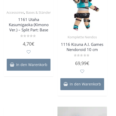
,
Accessoires
Bases & Ständer
1161 Utaha
Kasumigaoka (Kimono
Ver.) – Split Part: Base
Komplette Nendos
Bewertet
4,70
€
1116 Kizuna A.I. Games
mit
0
Nendoroid 10 cm
von
5
Bewertet
69,99
€
mit
In den Warenkorb
0
von
5
In den Warenkorb