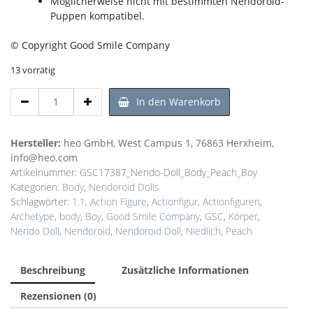
Möglicherweise nicht mit bestimmten Nendoroid-
Puppen kompatibel.
© Copyright Good Smile Company
13 vorrätig
Nendoroid
In den Warenkorb
Doll
Archetype
1.1
Hersteller:
heo GmbH, West Campus 1, 76863 Herxheim,
Body
info@heo.com
Boy
Artikelnummer:
GSC17387_Nendo-Doll_Body_Peach_Boy
Farbe:
Kategorien:
Body
,
Nendoroid Dolls
Peach
Schlagwörter:
1.1
,
Action Figure
,
Actionfigur
,
Actionfiguren
,
10cm
Archetype
,
body
,
Boy
,
Good Smile Company
,
GSC
,
Körper
,
Menge
Nendo Doll
,
Nendoroid
,
Nendoroid Doll
,
Niedlich
,
Peach
Beschreibung
Zusätzliche Informationen
Rezensionen (0)