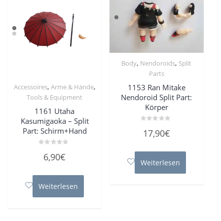
,
,
Body
Nendoroids
Split
Parts
,
,
1153 Ran Mitake
Accessoires
Arme & Hände
Nendoroid Split Part:
Tools & Equipment
Körper
1161 Utaha
Kasumigaoka – Split
Bewertet
Part: Schirm+Hand
17,90
€
mit
0
von
Bewertet
5
6,90
€
mit
Weiterlesen
0
von
5
Weiterlesen