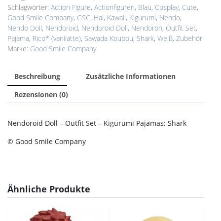
Menge
Schlagwörter:
Action Figure
,
Actionfiguren
,
Blau
,
Cosplay
,
Cute
,
Good Smile Company
,
GSC
,
Hai
,
Kawaii
,
Kigurumi
,
Nendo
,
Nendo Doll
,
Nendoroid
,
Nendoroid Doll
,
Nendoron
,
Outfit Set
,
Pajama
,
Rico* (vanilatte)
,
Sawada Koubou
,
Shark
,
Weiß
,
Zubehör
Marke:
Good Smile Company
Beschreibung
Zusätzliche Informationen
Rezensionen (0)
Nendoroid Doll – Outfit Set – Kigurumi Pajamas: Shark
© Good Smile Company
Ähnliche Produkte