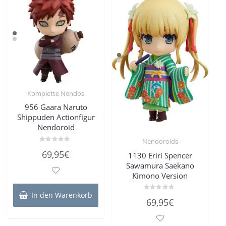
Komplette Nendos
956 Gaara Naruto
Shippuden Actionfigur
Nendoroid
Nendoroids
Bewertet
69,95
€
1130 Eriri Spencer
mit
0
Sawamura Saekano
von
5
Kimono Version
In den Warenkorb
Bewertet
69,95
€
mit
0
von
5