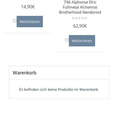
796 Alphonse Elric
Bewertet
14,90
€
Fullmetal Alchemist
mit
0
Brotherhood Nendoroid
von
5
Weiterlesen
Bewertet
62,90
€
mit
0
von
5
Weiterlesen
Warenkorb
Es befinden sich keine Produkte im Warenkorb.