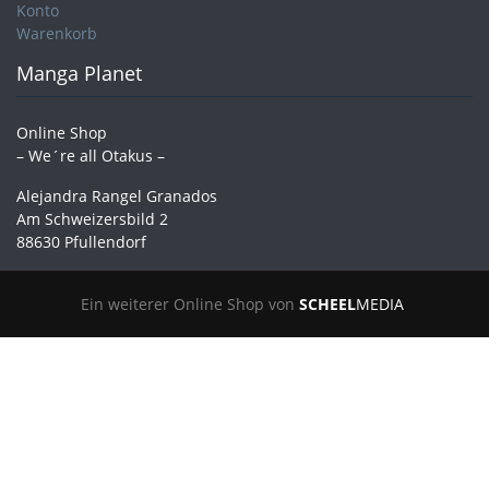
Konto
Warenkorb
Manga Planet
Online Shop
– We´re all Otakus –
Alejandra Rangel Granados
Am Schweizersbild 2
88630 Pfullendorf
Ein weiterer Online Shop von
SCHEEL
MEDIA