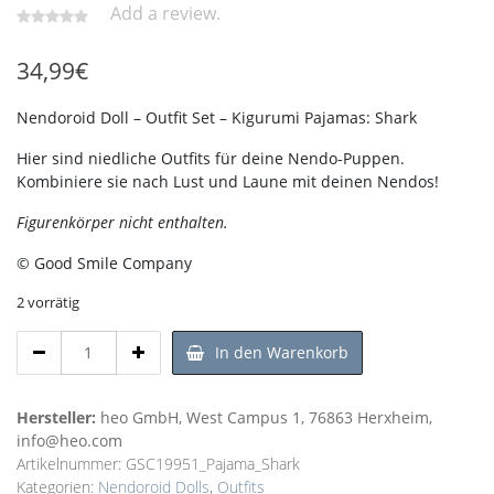
Add a review.
34,99
€
Nendoroid Doll – Outfit Set – Kigurumi Pajamas: Shark
Hier sind niedliche Outfits für deine Nendo-Puppen.
Kombiniere sie nach Lust und Laune mit deinen Nendos!
Figurenkörper nicht enthalten.
© Good Smile Company
2 vorrätig
Nendoroid
In den Warenkorb
Doll
Outfit
Set
Hersteller:
heo GmbH, West Campus 1, 76863 Herxheim,
Kigurumi
info@heo.com
Pajamas:
Artikelnummer:
GSC19951_Pajama_Shark
Shark
Kategorien:
Nendoroid Dolls
,
Outfits