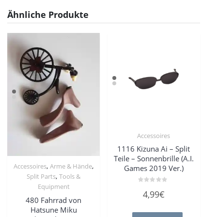
Ähnliche Produkte
Accessoires
1116 Kizuna Ai – Split
Teile – Sonnenbrille (A.I.
,
,
Accessoires
Arme & Hände
Games 2019 Ver.)
,
Split Parts
Tools &
Equipment
Bewertet
4,99
€
mit
480 Fahrrad von
0
von
Hatsune Miku
5