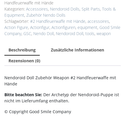
mit
Handfeuerwaffe mit Hände
Hände
Kategorien:
Accessoires
,
Nendoroid Dolls
,
Split Parts
,
Tools &
Menge
Equipment
,
Zubehör Nendo Dolls
Schlagwörter:
#2 Handfeuerwaffe mit Hände
,
accessoires
,
Action Figure
,
Actionfigur
,
Actionfiguren
,
equipment
,
Good Smile
Company
,
GSC
,
Nendo Doll
,
Nendoroid Doll
,
tools
,
weapon
Beschreibung
Zusätzliche Informationen
Rezensionen (0)
Nendoroid Doll Zubehör Weapon #2 Handfeuerwaffe mit
Hände
Bitte beachten Sie:
Der Archetyp der Nendoroid-Puppe ist
nicht im Lieferumfang enthalten.
© Copyright Good Smile Company