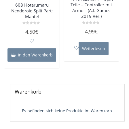
Teile – Controller mit
608 Hotarumaru
Arme – (A.I. Games
Nendoroid Split Part:
2019 Ver.)
Mantel
Bewertet
Bewertet
4,99
€
4,50
€
mit
mit
0
0
von
von
5
5
Weiterlesen
In den Warenkorb
Warenkorb
Es befinden sich keine Produkte im Warenkorb.