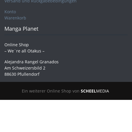
Versand und Rückgabebedingungen
Konto
Warenkorb
Manga Planet
Online Shop
– We´re all Otakus –
Alejandra Rangel Granados
Am Schweizersbild 2
88630 Pfullendorf
Ein weiterer Online Shop von
SCHEEL
MEDIA