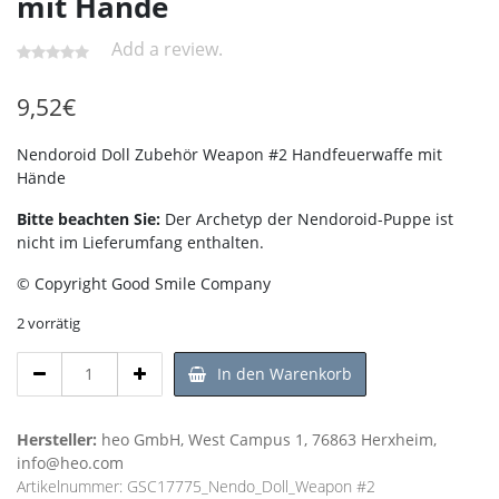
mit Hände
Add a review.
9,52
€
Nendoroid Doll Zubehör Weapon #2 Handfeuerwaffe mit
Hände
Bitte beachten Sie:
Der Archetyp der Nendoroid-Puppe ist
nicht im Lieferumfang enthalten.
© Copyright Good Smile Company
2 vorrätig
Nendoroid
In den Warenkorb
Doll
Zubehör
Weapon
Hersteller:
heo GmbH, West Campus 1, 76863 Herxheim,
#2
info@heo.com
Handfeuerwaffe
Artikelnummer:
GSC17775_Nendo_Doll_Weapon #2