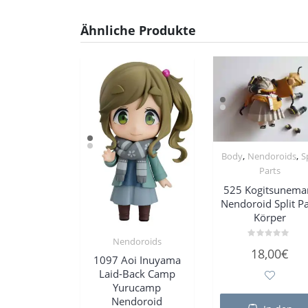
Ähnliche Produkte
,
,
Body
Nendoroids
S
Parts
525 Kogitsunema
Nendoroid Split Pa
Körper
Nendoroids
Bewertet
18,00
€
mit
1097 Aoi Inuyama
0
von
Laid-Back Camp
5
Yurucamp
Nendoroid