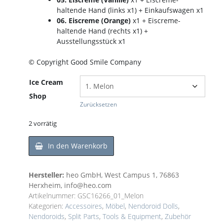
haltende Hand (links x1) + Einkaufswagen x1
06. Eiscreme (Orange)
x1 + Eiscreme-
haltende Hand (rechts x1) +
Ausstellungsstück x1
© Copyright Good Smile Company
Ice Cream
Shop
Zurücksetzen
2 vorrätig
In den Warenkorb
Hersteller:
heo GmbH, West Campus 1, 76863
Herxheim, info@heo.com
Artikelnummer:
GSC16266_01_Melon
Kategorien:
Accessoires
,
Möbel
,
Nendoroid Dolls
,
Nendoroids
,
Split Parts
,
Tools & Equipment
,
Zubehör