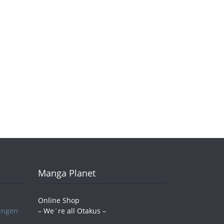
Manga Planet
Online Shop
ungen
– We´re all Otakus –