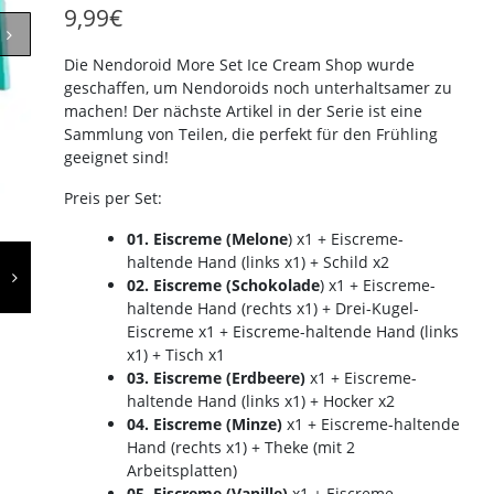
9,99
€
Die Nendoroid More Set Ice Cream Shop wurde
geschaffen, um Nendoroids noch unterhaltsamer zu
machen!
Der nächste Artikel in der Serie ist eine
Sammlung von Teilen, die perfekt für den Frühling
geeignet sind!
Preis per Set:
01. Eiscreme (Melone
) x1 + Eiscreme-
haltende Hand (links x1) + Schild x2
02. Eiscreme (Schokolade
) x1 + Eiscreme-
haltende Hand (rechts x1) + Drei-Kugel-
Eiscreme x1 + Eiscreme-haltende Hand (links
x1) + Tisch x1
03. Eiscreme (Erdbeere)
x1 + Eiscreme-
haltende Hand (links x1) + Hocker x2
04. Eiscreme (Minze)
x1 + Eiscreme-haltende
Hand (rechts x1) + Theke (mit 2
Arbeitsplatten)
05. Eiscreme (Vanille)
x1 + Eiscreme-