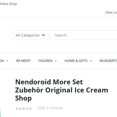
nline Shop
Über u
GH
RE-MENT
FIGUREN
HOME & GIFTS
WUNDERT
Nendoroid More Set
Zubehör Original Ice Cream
Shop
Add a review.