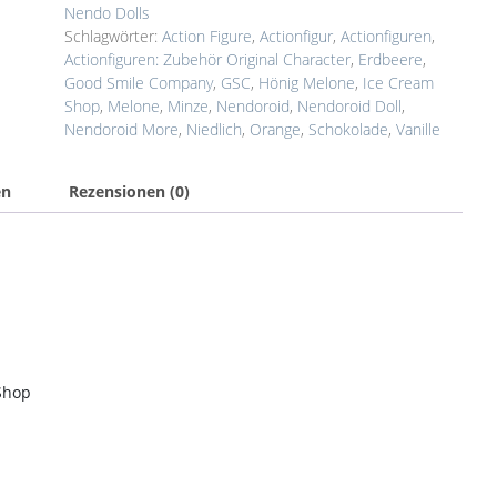
Nendo Dolls
Schlagwörter:
Action Figure
,
Actionfigur
,
Actionfiguren
,
Actionfiguren: Zubehör Original Character
,
Erdbeere
,
Good Smile Company
,
GSC
,
Hönig Melone
,
Ice Cream
Shop
,
Melone
,
Minze
,
Nendoroid
,
Nendoroid Doll
,
Nendoroid More
,
Niedlich
,
Orange
,
Schokolade
,
Vanille
en
Rezensionen (0)
 Shop