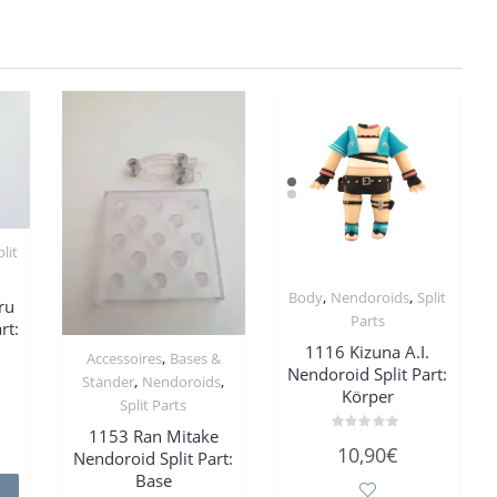
plit
,
,
Body
Nendoroids
Split
ru
Parts
rt:
1116 Kizuna A.I.
,
Accessoires
Bases &
Nendoroid Split Part:
,
,
Ständer
Nendoroids
Körper
Split Parts
1153 Ran Mitake
Bewertet
10,90
€
Nendoroid Split Part:
mit
0
Base
von
5