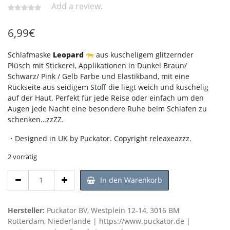
Add a review.
6,99
€
Schlafmaske
Leopard
aus kuscheligem glitzernder
Plüsch mit Stickerei, Applikationen in Dunkel Braun/
Schwarz/ Pink / Gelb Farbe und Elastikband, mit eine
Rückseite aus seidigem Stoff die liegt weich und kuschelig
auf der Haut. Perfekt für jede Reise oder einfach um den
Augen jede Nacht eine besondere Ruhe beim Schlafen zu
schenken…zzZZ.
・Designed in UK by Puckator. Copyright releaxeazzz.
2 vorrätig
Schlafmaske
In den Warenkorb
-
Plüsch
Leopard
Hersteller:
Puckator BV, Westplein 12-14, 3016 BM
Augenmaske
Rotterdam, Niederlande | https://www.puckator.de |
Menge