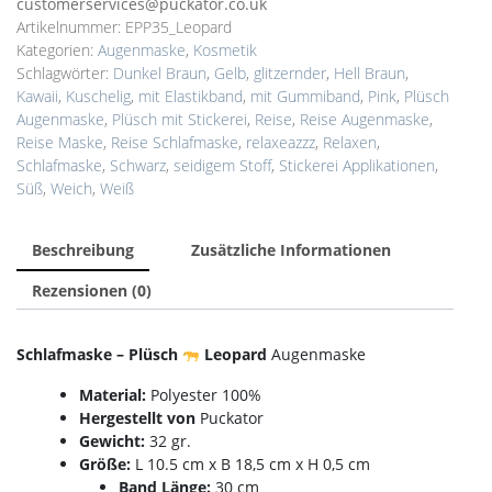
customerservices@puckator.co.uk
Artikelnummer:
EPP35_Leopard
Kategorien:
Augenmaske
,
Kosmetik
Schlagwörter:
Dunkel Braun
,
Gelb
,
glitzernder
,
Hell Braun
,
Kawaii
,
Kuschelig
,
mit Elastikband
,
mit Gummiband
,
Pink
,
Plüsch
Augenmaske
,
Plüsch mit Stickerei
,
Reise
,
Reise Augenmaske
,
Reise Maske
,
Reise Schlafmaske
,
relaxeazzz
,
Relaxen
,
Schlafmaske
,
Schwarz
,
seidigem Stoff
,
Stickerei Applikationen
,
Süß
,
Weich
,
Weiß
Beschreibung
Zusätzliche Informationen
Rezensionen (0)
Schlafmaske – Plüsch
Leopard
Augenmaske
Material:
Polyester 100%
Hergestellt von
Puckator
Gewicht:
32 gr.
Größe:
L 10.5 cm x B 18,5 cm x H 0,5 cm
Band Länge:
30 cm