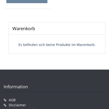
auf.
Die
Optio
könne
auf
der
Warenkorb
Produk
gewähl
werde
Es befinden sich keine Produkte im Warenkorb.
Information
AGB
Disclaimer