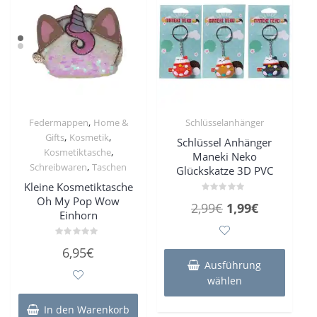
,
Federmappen
Home &
Schlüsselanhänger
,
,
Gifts
Kosmetik
Schlüssel Anhänger
,
Kosmetiktasche
Maneki Neko
,
Schreibwaren
Taschen
Glückskatze 3D PVC
Kleine Kosmetiktasche
Oh My Pop Wow
Bewertet
Ursprünglicher
Aktueller
2,99
€
1,99
€
mit
Einhorn
0
Preis
Preis
von
5
war:
ist:
Dieses
Bewertet
6,95
€
mit
Produk
2,99€
1,99€.
0
Ausführung
von
weist
5
wählen
mehre
Varian
In den Warenkorb