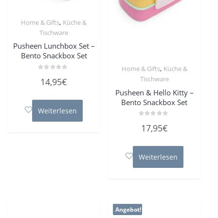
,
Home & Gifts
Küche &
Tischware
Pusheen Lunchbox Set –
Bento Snackbox Set
,
Home & Gifts
Küche &
Bewertet
Tischware
14,95
€
mit
0
Pusheen & Hello Kitty –
von
5
Bento Snackbox Set
Weiterlesen
Bewertet
17,95
€
mit
0
von
5
Weiterlesen
Angebot!