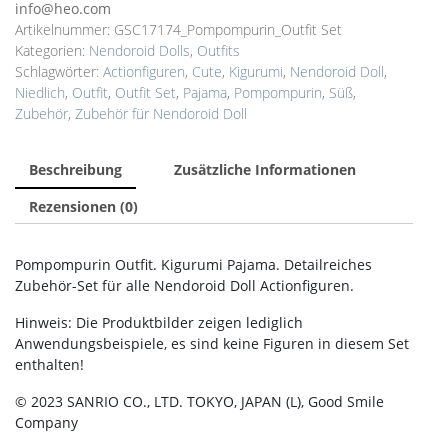
Doll
info@heo.com
Kigurumi
Artikelnummer:
GSC17174_Pompompurin_Outfit Set
Pajamas
Kategorien:
Nendoroid Dolls
,
Outfits
Menge
Schlagwörter:
Actionfiguren
,
Cute
,
Kigurumi
,
Nendoroid Doll
,
Niedlich
,
Outfit
,
Outfit Set
,
Pajama
,
Pompompurin
,
Süß
,
Zubehör
,
Zubehör für Nendoroid Doll
Beschreibung
Zusätzliche Informationen
Rezensionen (0)
Pompompurin Outfit. Kigurumi Pajama. Detailreiches
Zubehör-Set für alle Nendoroid Doll Actionfiguren.
Hinweis: Die Produktbilder zeigen lediglich
Anwendungsbeispiele, es sind keine Figuren in diesem Set
enthalten!
© 2023 SANRIO CO., LTD. TOKYO, JAPAN (L), Good Smile
Company