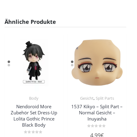
Ähnliche Produkte
,
Body
Gesicht
Split Parts
Nendoroid More
1537 Kikyo – Split Part –
Zubehör Set Dress-Up
Normal Gesicht –
Lolita Gothic Prince
Inuyasha
Black Body
Bewertet
4,99
€
mit