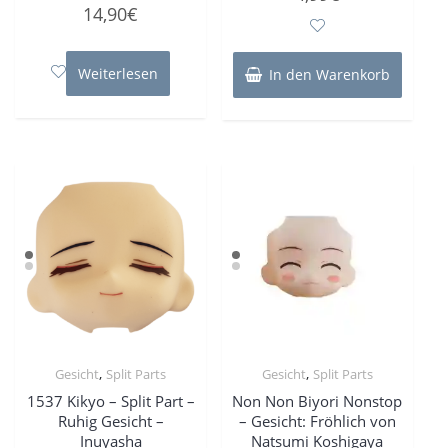
Bewertet
0
14,90
€
mit
von
0
5
von
5
Weiterlesen
In den Warenkorb
,
,
Gesicht
Split Parts
Gesicht
Split Parts
1537 Kikyo – Split Part –
Non Non Biyori Nonstop
Ruhig Gesicht –
– Gesicht: Fröhlich von
Inuyasha
Natsumi Koshigaya