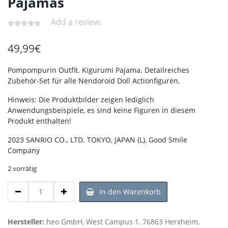
Pajamas
Add a review.
49,99
€
Pompompurin Outfit. Kigurumi Pajama. Detailreiches
Zubehör-Set für alle Nendoroid Doll Actionfiguren.
Hinweis: Die Produktbilder zeigen lediglich
Anwendungsbeispiele, es sind keine Figuren in diesem
Produkt enthalten!
2023 SANRIO CO., LTD. TOKYO, JAPAN (L), Good Smile
Company
2 vorrätig
Pompompurin
In den Warenkorb
Outfit
-
Nendoroid
Hersteller:
heo GmbH, West Campus 1, 76863 Herxheim,