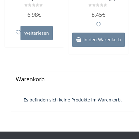
Bewertet
Bewertet
6,98
€
8,45
€
mit
mit
0
0
von
von
5
5
Weiterlesen
In den Warenkorb
Warenkorb
Es befinden sich keine Produkte im Warenkorb.