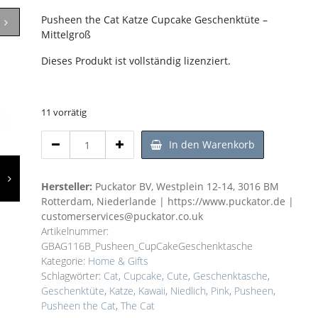
Pusheen the Cat Katze Cupcake Geschenktüte –
Mittelgroß
Dieses Produkt ist vollständig lizenziert.
11 vorrätig
Pusheen
In den Warenkorb
the
Cat
Katze
Hersteller:
Puckator BV, Westplein 12-14, 3016 BM
Cupcake
Rotterdam, Niederlande | https://www.puckator.de |
Geschenktüte
customerservices@puckator.co.uk
Menge
Artikelnummer:
GBAG116B_Pusheen_CupCakeGeschenktasche
Kategorie:
Home & Gifts
Schlagwörter:
Cat
,
Cupcake
,
Cute
,
Geschenktasche
,
Geschenktüte
,
Katze
,
Kawaii
,
Niedlich
,
Pink
,
Pusheen
,
Pusheen the Cat
,
The Cat