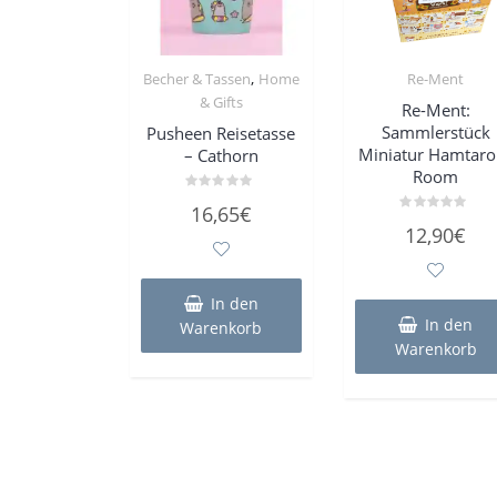
,
Becher & Tassen
Home
Re-Ment
& Gifts
Re-Ment:
Sammlerstück
Pusheen Reisetasse
Miniatur Hamtaro
– Cathorn
Room
Bewertet
16,65
€
mit
Bewertet
0
12,90
€
mit
von
0
5
von
5
In den
In den
Warenkorb
Warenkorb