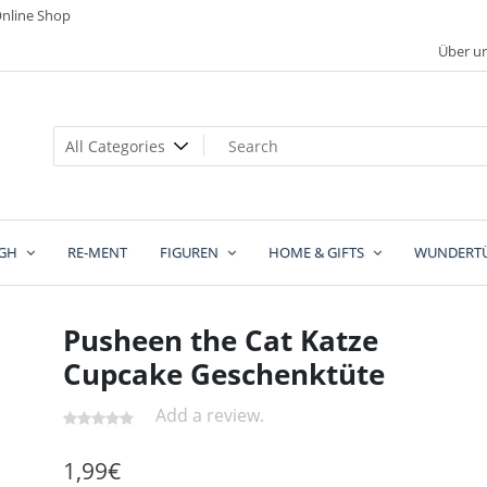
nline Shop
Über u
GH
RE-MENT
FIGUREN
HOME & GIFTS
WUNDERT
Pusheen the Cat Katze
Cupcake Geschenktüte
Add a review.
1,99
€