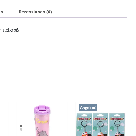
en
Rezensionen (0)
ittelgroß
Angebot!