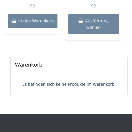
0
0
von
von
5
5
Dieses
Produk
In den Warenkorb
Ausführung
weist
wählen
mehre
Varian
auf.
Die
Optio
könne
Warenkorb
auf
der
Produk
Es befinden sich keine Produkte im Warenkorb.
gewähl
werde