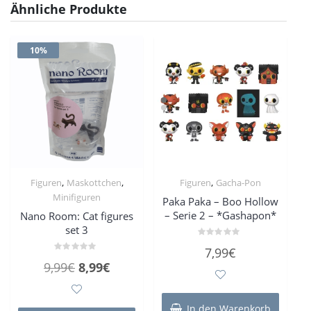
Ähnliche Produkte
10%
,
,
,
Figuren
Maskottchen
Figuren
Gacha-Pon
Minifiguren
Paka Paka – Boo Hollow
– Serie 2 – *Gashapon*
Nano Room: Cat figures
set 3
Bewertet
7,99
€
mit
Bewertet
0
Ursprünglicher
Aktueller
9,99
€
8,99
€
mit
von
0
5
Preis
Preis
von
5
war:
ist:
In den Warenkorb