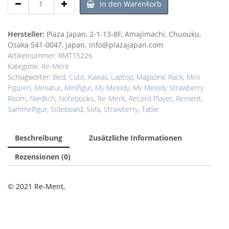
In den Warenkorb
Ment:
Sammlerstück
My
Hersteller:
Plaza Japan, 2-1-13-8F, Amajimachi, Chuouku,
Melody
Osaka 541-0047, Japan. info@plazajapan.com
´s
Artikelnummer:
RMT15226
Strawberry
Kategorie:
Re-Ment
Room
Schlagwörter:
Bed
,
Cute
,
Kawaii
,
Laptop
,
Magazine Rack
,
Mini
Menge
Figuren
,
Miniatur
,
Minifigur
,
My Melody
,
My Melody Strawberry
Room
,
Niedlich
,
Notebooks
,
Re-Ment
,
Record Player
,
Rement
,
Sammelfigur
,
Sideboard
,
Sofa
,
Strawberry
,
Table
Beschreibung
Zusätzliche Informationen
Rezensionen (0)
© 2021 Re-Ment,