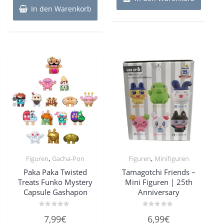
9,99€
8,99€.
In den Warenkorb
,
,
Figuren
Gacha-Pon
Figuren
Minifiguren
Paka Paka Twisted
Tamagotchi Friends –
Treats Funko Mystery
Mini Figuren | 25th
Capsule Gashapon
Anniversary
Bewertet
Bewertet
7,99
€
6,99
€
mit
mit