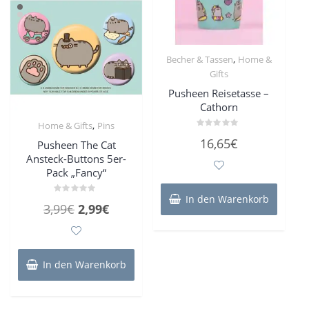
,
Becher & Tassen
Home &
Gifts
Pusheen Reisetasse –
Cathorn
,
Home & Gifts
Pins
Bewertet
16,65
€
Pusheen The Cat
mit
0
Ansteck-Buttons 5er-
von
5
Pack „Fancy“
In den Warenkorb
Bewertet
Ursprünglicher
Aktueller
3,99
€
2,99
€
mit
0
Preis
Preis
von
5
war:
ist:
3,99€
2,99€.
In den Warenkorb