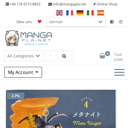
Skip
+49 176 9773 8853
info@mangapla.net
Online Shop
to
content
Über uns
Split Part Online Shop
Manga Planet
0
Total
0,00
€
My Account
2.7%