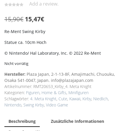
Add a review.
Ursprünglicher
Aktueller
15,90
€
15,47
€
Preis
Preis
Re-Ment Swing Kirby
war:
ist:
Statue ca. 10cm Hoch
15,90€
15,47€.
© Nintendo/ Hal Laboratory, Inc. © 2022 Re-Ment
Nicht vorrätig
Hersteller:
Plaza Japan, 2-1-13-8F, Amajimachi, Chuouku,
Osaka 541-0047, Japan. info@plazajapan.com
Artikelnummer:
RMT20653_Kirby_4. Meta Knight
Kategorien:
Figuren
,
Home & Gifts
,
Minifiguren
Schlagwörter:
4. Meta Knight
,
Cute
,
Kawaii
,
Kirby
,
Niedlich
,
Nintendo
,
Swing Kirby
,
Video Game
Beschreibung
Zusätzliche Informationen