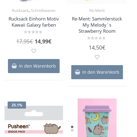
,
Rucksack
Schreibwaren
Re-Ment
Rucksack Einhorn Motiv
Re-Ment: Sammlerstück
Kawaii Galaxy farben
My Melody´s
Strawberry Room
Bewertet
Ursprünglicher
Aktueller
17,95
€
14,99
€
mit
Bewertet
0
14,50
€
Preis
Preis
mit
von
0
5
von
war:
ist:
5
17,95€
14,99€.
In den Warenkorb
In den Warenkorb
25.1%