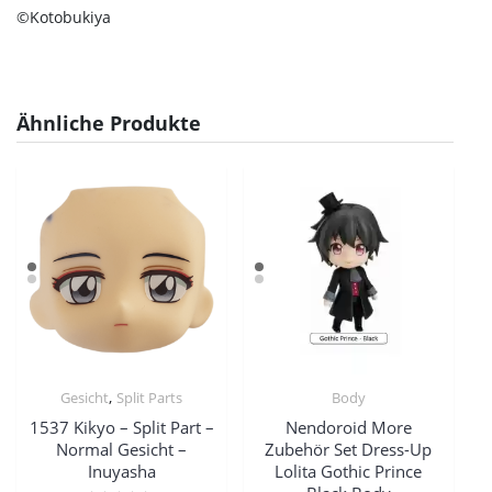
©Kotobukiya
Ähnliche Produkte
,
Gesicht
Split Parts
Body
1537 Kikyo – Split Part –
Nendoroid More
Normal Gesicht –
Zubehör Set Dress-Up
Inuyasha
Lolita Gothic Prince