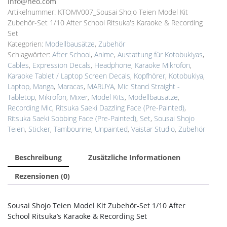
info@heo.com
Artikelnummer:
KTOMV007_Sousai Shojo Teien Model Kit
Zubehör-Set 1/10 After School Ritsuka's Karaoke & Recording
Set
Kategorien:
Modellbausätze
,
Zubehör
Schlagwörter:
After School
,
Anime
,
Austattung für Kotobukiyas
,
Cables
,
Expression Decals
,
Headphone
,
Karaoke Mikrofon
,
Karaoke Tablet / Laptop Screen Decals
,
Kopfhörer
,
Kotobukiya
,
Laptop
,
Manga
,
Maracas
,
MARUYA
,
Mic Stand Straight -
Tabletop
,
Mikrofon
,
Mixer
,
Model Kits
,
Modellbausätze
,
Recording Mic
,
Ritsuka Saeki Dazzling Face (Pre-Painted)
,
Ritsuka Saeki Sobbing Face (Pre-Painted)
,
Set
,
Sousai Shojo
Teien
,
Sticker
,
Tambourine
,
Unpainted
,
Vaistar Studio
,
Zubehör
Beschreibung
Zusätzliche Informationen
Rezensionen (0)
Sousai Shojo Teien Model Kit Zubehör-Set 1/10 After
School Ritsuka’s Karaoke & Recording Set