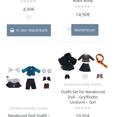
Black Body
Bewertet
4,99
€
mit
Bewertet
0
14,90
€
mit
von
0
5
von
5
Weiterlesen
In den Warenkorb
,
Nendoroid Dolls
Outfits
Outfit Set für Nendoroid
Doll – Gryffindor
Uniform – Girl
,
Nendoroid Dolls
Outfits
Bewertet
Nendoroid Doll Outfit –
59,95
€
mit