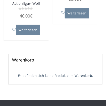
0
Actionfigur- Wolf
von
5
Weiterlesen
Bewertet
46,00
€
mit
0
von
5
Weiterlesen
Warenkorb
Es befinden sich keine Produkte im Warenkorb.