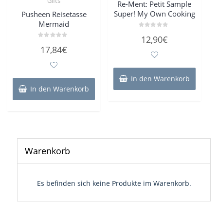
Gifts
Re-Ment: Petit Sample
Super! My Own Cooking
Pusheen Reisetasse
Mermaid
Bewertet
12,90
€
mit
Bewertet
0
17,84
€
mit
von
0
5
von
5
In den Warenkorb
In den Warenkorb
Warenkorb
Es befinden sich keine Produkte im Warenkorb.