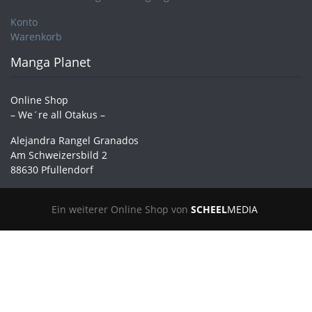
Konto
Warenkorb
Manga Planet
Online Shop
– We´re all Otakus –
Alejandra Rangel Granados
Am Schweizersbild 2
88630 Pfullendorf
Ein weiterer Online Shop von
SCHEEL
MEDIA