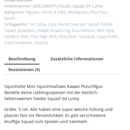
Artikelnummer:
JAZSQM0474_Foodie_Squad_04. Lizma
Kategorien:
Figuren
,
Home & Gifts
,
Minifiguren
,
Plüschies
,
Spiele
Schlagwörter:
04 Lizma
,
Cute
,
Feinschmecker Squad
,
Foodie
Squad
,
Jezawares
,
Kawaii
,
knautschig
,
Kuscheltiere
,
Mini Figur
,
Niedlich
,
Pink
,
Plüschige Welt
,
Plüschtier
,
Squeeze
,
Squischville
,
Squishimallows
,
Squishy
Beschreibung
Zusätzliche Informationen
Rezensionen (0)
Squishville Mini Squishmallows Kawaii Plüschfigur.
Bestelle deine Lieblingsspeisen mit der köstlich-
liebenswerten Foodie Squad! 04 Lizma
Größe: 5 cm. Alle haben eine super weiche Füllung und
platzen fast vor Persönlichkeit. Es gibt verschiedene
knuffige Squad zum Spielen und Sammeln.