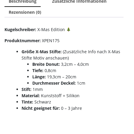
Beschreibung
Zusätzliche Informationen
Rezensionen (0)
Kugelschreiber:
X-Mas Edition
Produktnummer:
XPEN175
Größe X-Mas Stifte:
(Zusätzliche Info nach X-Mas
Stifte Motiv anschauen)
Breite Donut:
3,2cm – 4,0cm
Tiefe:
0,8cm
Länge:
19,3cm – 20cm
Durchmesser Deckel:
1cm
Stift:
1mm
Material:
Kunststoff + Silikon
Tinte:
Schwarz
Nicht geeignet für:
0 – 3 Jahre