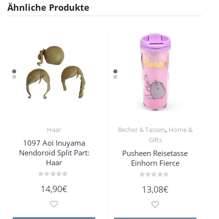
Ähnliche Produkte
,
Haar
Becher & Tassen
Home &
Gifts
1097 Aoi Inuyama
Nendoroid Split Part:
Pusheen Reisetasse
Haar
Einhorn Fierce
Bewertet
Bewertet
14,90
€
13,08
€
mit
mit
0
0
von
von
5
5