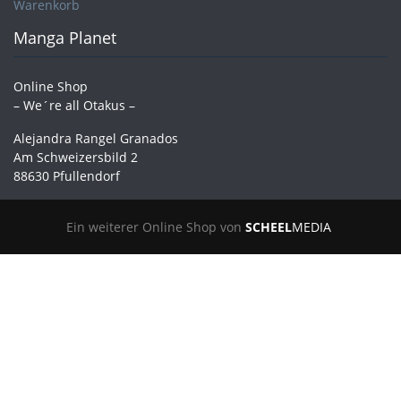
Warenkorb
Manga Planet
Online Shop
– We´re all Otakus –
Alejandra Rangel Granados
Am Schweizersbild 2
88630 Pfullendorf
Ein weiterer Online Shop von
SCHEEL
MEDIA