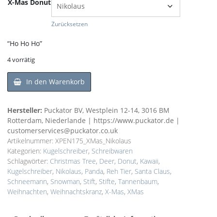
X-Mas Donut
Zurücksetzen
“Ho Ho Ho”
4 vorrätig
In den Warenkorb
Hersteller:
Puckator BV, Westplein 12-14, 3016 BM
Rotterdam, Niederlande | https://www.puckator.de |
customerservices@puckator.co.uk
Artikelnummer:
XPEN175_XMas_Nikolaus
Kategorien:
Kugelschreiber
,
Schreibwaren
Schlagwörter:
Christmas Tree
,
Deer
,
Donut
,
Kawaii
,
Kugelschreiber
,
Nikolaus
,
Panda
,
Reh Tier
,
Santa Claus
,
Schneemann
,
Snowman
,
Stift
,
Stifte
,
Tannenbaum
,
Weihnachten
,
Weihnachtskranz
,
X-Mas
,
XMas