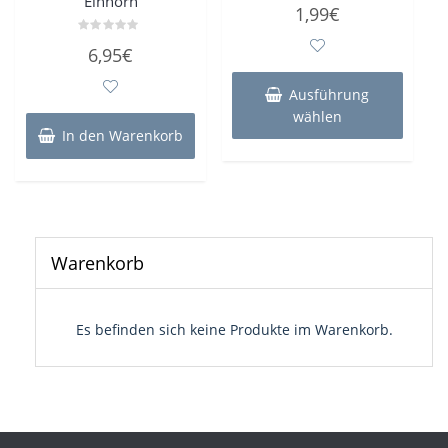
Einhorn
Bewertet
1,99
€
mit
0
von
Bewertet
6,95
€
5
mit
Dieses
0
von
Produk
5
Ausführung
weist
wählen
mehre
In den Warenkorb
Varian
auf.
Die
Optio
könne
auf
Warenkorb
der
Produk
gewähl
Es befinden sich keine Produkte im Warenkorb.
werde