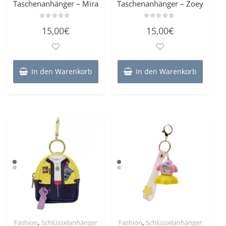
Taschenanhänger – Mira
Taschenanhänger – Zoey
Bewertet
Bewertet
15,00
€
15,00
€
mit
mit
0
0
von
von
5
5
In den Warenkorb
In den Warenkorb
,
,
Fashion
Schlüsselanhänger
Fashion
Schlüsselanhänger