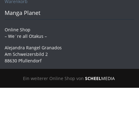
Warenkorb
Manga Planet
Online Shop
– We´re all Otakus –
Alejandra Rangel Granados
Am Schweizersbild 2
88630 Pfullendorf
Ein weiterer Online Shop von
SCHEEL
MEDIA