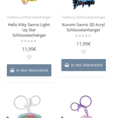
,
,
Fashion
Schlüsselanhänger
Fashion
Schlüsselanhänger
Hello Kitty Sanrio Light-
Kuromi Sanrio 3D Acryl
Up Star
Schlüsselanhänger
Schlüsselanhänger
Bewertet
11,99
€
mit
Bewertet
0
11,99
€
mit
von
0
5
von
5
In den Warenkorb
In den Warenkorb