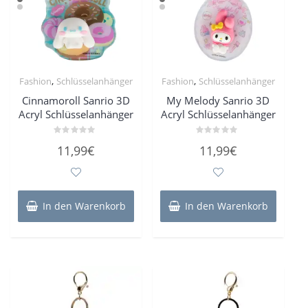
,
,
Fashion
Schlüsselanhänger
Fashion
Schlüsselanhänger
Cinnamoroll Sanrio 3D
My Melody Sanrio 3D
Acryl Schlüsselanhänger
Acryl Schlüsselanhänger
Bewertet
Bewertet
11,99
€
11,99
€
mit
mit
0
0
von
von
5
5
In den Warenkorb
In den Warenkorb