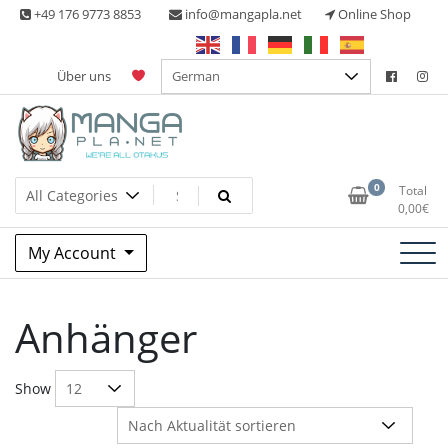
Skip
+49 176 9773 8853
info@mangapla.net
Online Shop
to
content
Über uns
Split Part Online Shop
Manga Planet
0
Total
0,00
€
My Account
Anhänger
Show