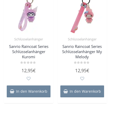
Schlüsselanhänger
Schlüsselanhänger
Sanrio Raincoat Series
Sanrio Raincoat Series
Schlüsselanhänger
Schlüsselanhänger My
Kuromi
Melody
Bewertet
Bewertet
12,95
€
12,95
€
mit
mit
0
0
von
von
5
5
In den Warenkorb
In den Warenkorb