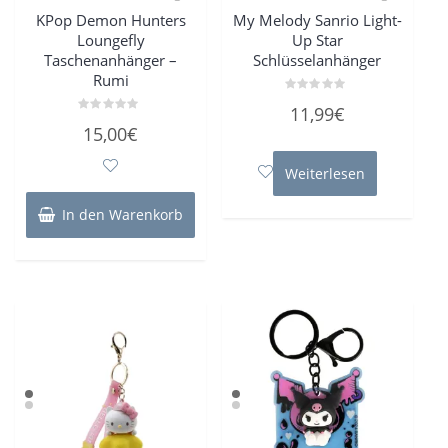
KPop Demon Hunters
My Melody Sanrio Light-
Loungefly
Up Star
Taschenanhänger –
Schlüsselanhänger
Rumi
Bewertet
11,99
€
mit
Bewertet
0
15,00
€
mit
von
0
5
von
5
Weiterlesen
In den Warenkorb