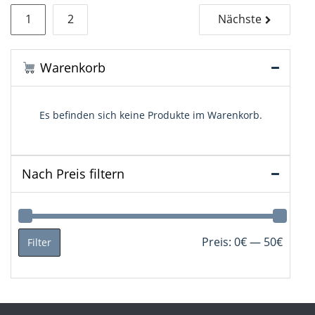
Seitennummerierung
1
2
Nächste
der
Beiträge
Warenkorb
Es befinden sich keine Produkte im Warenkorb.
Nach Preis filtern
Min.
Max.
Preis:
0€
—
50€
Filter
Preis
Preis