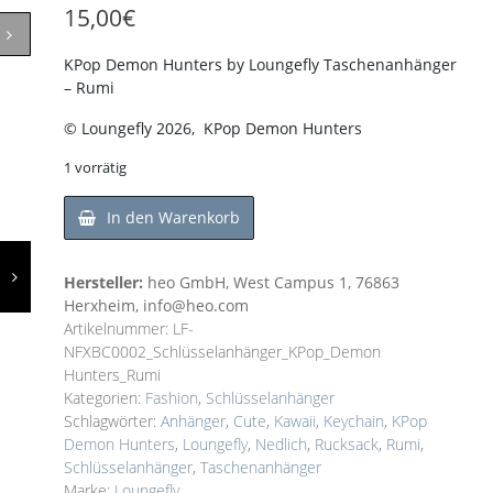
15,00
€
KPop Demon Hunters by Loungefly Taschenanhänger
– Rumi
© Loungefly 2026, KPop Demon Hunters
1 vorrätig
In den Warenkorb
Hersteller:
heo GmbH, West Campus 1, 76863
Herxheim, info@heo.com
Artikelnummer:
LF-
NFXBC0002_Schlüsselanhänger_KPop_Demon
Hunters_Rumi
Kategorien:
Fashion
,
Schlüsselanhänger
Schlagwörter:
Anhänger
,
Cute
,
Kawaii
,
Keychain
,
KPop
Demon Hunters
,
Loungefly
,
Nedlich
,
Rucksack
,
Rumi
,
Schlüsselanhänger
,
Taschenanhänger
Marke:
Loungefly