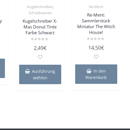
,
Kugelschreiber
Re-Ment
Schreibwaren
Re-Ment:
y
Sammlerstück
Kugelschreiber X-
Miniatur The Witch
Mas Donut Tinte
House!
Farbe Schwarz
Bewertet
Bewertet
14,50
€
2,49
€
mit
mit
0
0
von
von
5
5
Dieses
Produkt
In den
Ausführung
weist
Warenkorb
wählen
mehrere
Varianten
auf.
Die
Optionen
können
auf
der