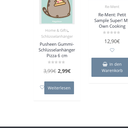
Re-Ment
Re-Ment: Petit
Sample Super! M
Own Cooking
,
Home & Gifts
Schlüsselanhänger
Bewertet
12,90
€
mit
Pusheen Gummi-
0
von
Schlüsselanhänger
5
Pizza 6 cm
In den
Bewertet
Ursprünglicher
Aktueller
3,99
€
2,99
€
Warenkorb
mit
0
Preis
Preis
von
5
war:
ist:
Weiterlesen
3,99€
2,99€.