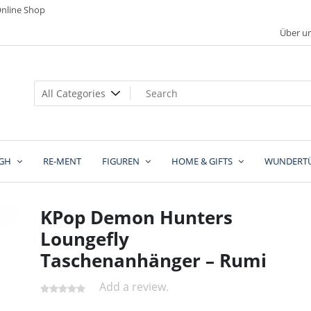
nline Shop
Über u
GH
RE-MENT
FIGUREN
HOME & GIFTS
WUNDERT
KPop Demon Hunters
Loungefly
Taschenanhänger – Rumi
Add a review.