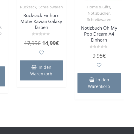
,
,
Rucksack
Schreibwaren
Home & Gifts
,
Notizbücher
Rucksack Einhorn
Schreibwaren
Motiv Kawaii Galaxy
s
farben
Notizbuch Oh My
p
Pop Dream A4
Einhorn
Bewertet
Ursprünglicher
Aktueller
17,95
€
14,99
€
mit
0
Preis
Preis
von
Bewertet
5
9,95
€
mit
war:
ist:
0
von
17,95€
14,99€.
In den
5
Warenkorb
In den
Warenkorb