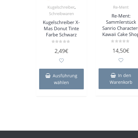
,
Kugelschreiber
Re-Ment
Schreibwaren
Re-Ment:
Sammlerstück
Kugelschreiber X-
Sanrio Character
Mas Donut Tinte
Kawaii Cake Sho
Farbe Schwarz
Bewertet
Bewertet
14,50
€
2,49
€
mit
mit
0
0
von
von
5
5
Dieses
Produkt
In den
Ausführung
weist
Warenkorb
wählen
mehrere
Varianten
auf.
Die
Optionen
können
auf
der