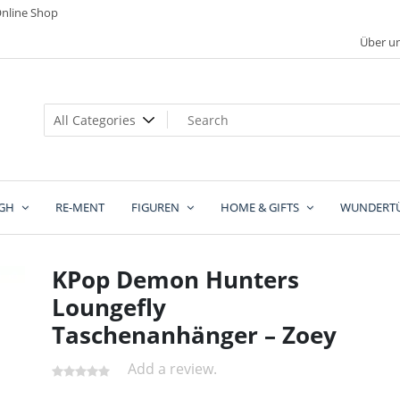
nline Shop
Über u
GH
RE-MENT
FIGUREN
HOME & GIFTS
WUNDERT
KPop Demon Hunters
Loungefly
Taschenanhänger – Zoey
Add a review.