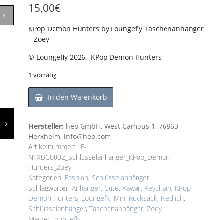
15,00
€
KPop Demon Hunters by Loungefly Taschenanhänger
– Zoey
© Loungefly 2026, KPop Demon Hunters
1 vorrätig
In den Warenkorb
Hersteller:
heo GmbH, West Campus 1, 76863
Herxheim, info@heo.com
Artikelnummer:
LF-
NFXBC0002_Schlüsselanhänger_KPop_Demon
Hunters_Zoey
Kategorien:
Fashion
,
Schlüsselanhänger
Schlagwörter:
Anhänger
,
Cute
,
Kawaii
,
Keychain
,
KPop
Demon Hunters
,
Loungefly
,
Mini Rucksack
,
Nedlich
,
Schlüsselanhänger
,
Taschenanhänger
,
Zoey
Marke:
Loungefly