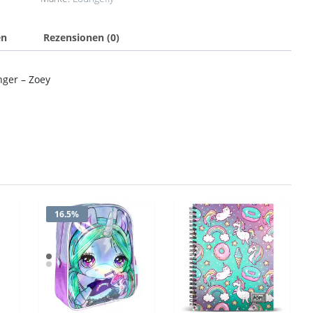
en
Rezensionen (0)
ger – Zoey
16.5%