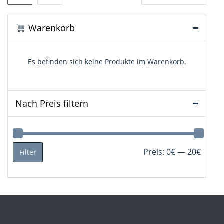
der
Beiträge
Warenkorb
Es befinden sich keine Produkte im Warenkorb.
Nach Preis filtern
Min.
Max.
Preis:
0€
—
20€
Filter
Preis
Preis