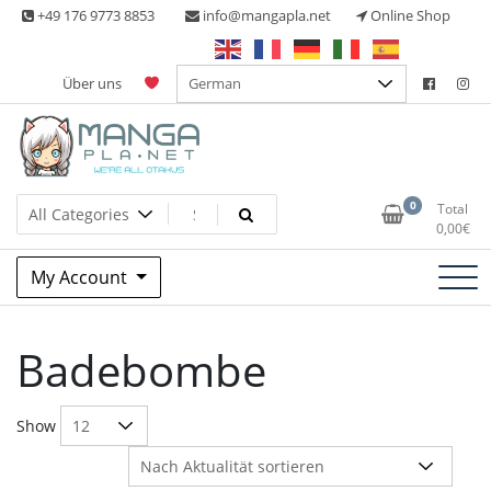
Skip
+49 176 9773 8853
info@mangapla.net
Online Shop
to
content
Über uns
Split Part Online Shop
Manga Planet
0
Total
0,00
€
My Account
Badebombe
Show