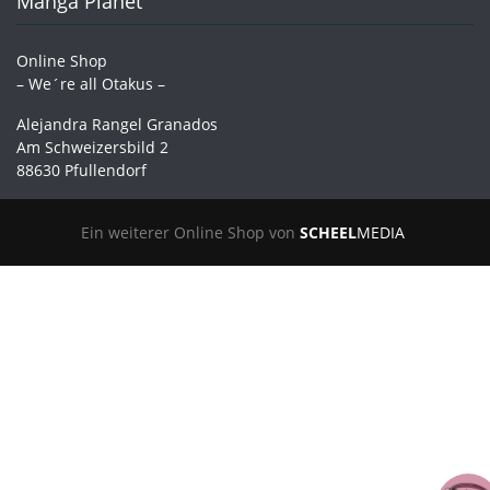
Manga Planet
Online Shop
– We´re all Otakus –
Alejandra Rangel Granados
Am Schweizersbild 2
88630 Pfullendorf
Ein weiterer Online Shop von
SCHEEL
MEDIA