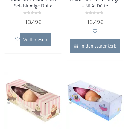
Set- blumige Düfte
– Süße Düfte
Bewertet
Bewertet
13,49
€
13,49
€
mit
mit
0
0
von
von
5
5
Weiterlesen
In den Warenkorb