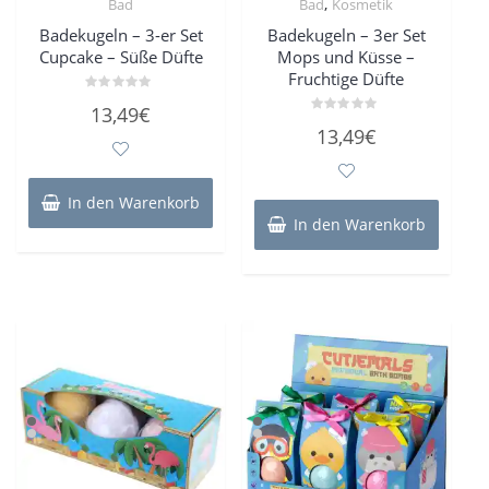
,
Bad
Bad
Kosmetik
Badekugeln – 3-er Set
Badekugeln – 3er Set
Cupcake – Süße Düfte
Mops und Küsse –
Fruchtige Düfte
Bewertet
13,49
€
mit
Bewertet
0
13,49
€
mit
von
0
5
von
5
In den Warenkorb
In den Warenkorb