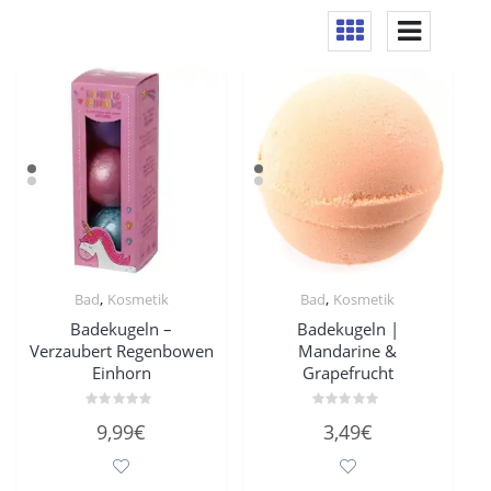
,
,
Bad
Kosmetik
Bad
Kosmetik
Badekugeln –
Badekugeln |
Verzaubert Regenbowen
Mandarine &
Einhorn
Grapefrucht
Bewertet
Bewertet
9,99
€
3,49
€
mit
mit
0
0
von
von
5
5