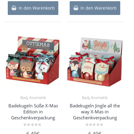
In den Warenkorb
In den Warenkorb
,
,
Bad
Kosmetik
Bad
Kosmetik
Badekugeln Süße X-Mas
Badekugeln Jingle all the
Edition in
way X-Mas in
Geschenkverpackung
Geschenkverpackung
Bewertet
Bewertet
6,49
€
6,49
€
mit
mit