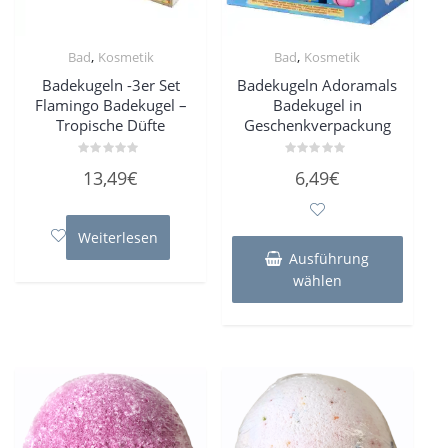
,
,
Bad
Kosmetik
Bad
Kosmetik
Badekugeln -3er Set
Badekugeln Adoramals
Flamingo Badekugel –
Badekugel in
Tropische Düfte
Geschenkverpackung
Bewertet
Bewertet
13,49
€
6,49
€
mit
mit
0
0
von
von
5
5
Dieses
Weiterlesen
Produk
Ausführung
weist
wählen
mehre
Varian
auf.
Die
Optio
könne
auf
der