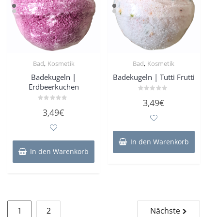
Produk
gewähl
werde
,
,
Bad
Kosmetik
Bad
Kosmetik
Badekugeln |
Badekugeln | Tutti Frutti
Erdbeerkuchen
Bewertet
3,49
€
mit
Bewertet
0
3,49
€
mit
von
0
5
von
5
In den Warenkorb
In den Warenkorb
Seitennummerierung
1
2
Nächste