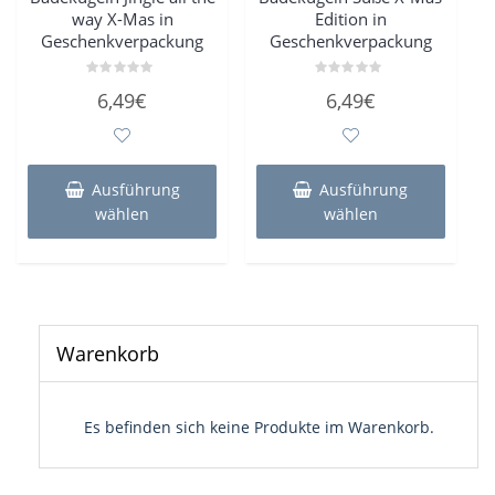
way X-Mas in
Edition in
Geschenkverpackung
Geschenkverpackung
Bewertet
Bewertet
6,49
€
6,49
€
mit
mit
0
0
von
von
5
5
Dieses
Dieses
Produkt
Produk
Ausführung
Ausführung
weist
weist
wählen
wählen
mehrere
mehre
Varianten
Varian
auf.
auf.
Die
Die
Optionen
Optio
können
könne
Warenkorb
auf
auf
der
der
Produktseite
Produk
Es befinden sich keine Produkte im Warenkorb.
gewählt
gewähl
werden
werde