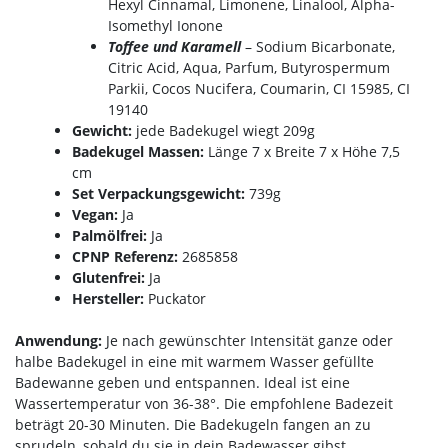
Hexyl Cinnamal, Limonene, Linalool, Alpha-
Isomethyl Ionone
Toffee und Karamell
– Sodium Bicarbonate,
Citric Acid, Aqua, Parfum, Butyrospermum
Parkii, Cocos Nucifera, Coumarin, CI 15985, CI
19140
Gewicht:
jede Badekugel wiegt 209g
Badekugel Massen:
Länge 7 x Breite 7 x Höhe 7,5
cm
Set Verpackungsgewicht:
739g
Vegan:
Ja
Palmölfrei:
Ja
CPNP Referenz:
2685858
Glutenfrei:
Ja
Hersteller:
Puckator
Anwendung:
Je nach gewünschter Intensität ganze oder
halbe Badekugel in eine mit warmem Wasser gefüllte
Badewanne geben und entspannen. Ideal ist eine
Wassertemperatur von 36-38°. Die empfohlene Badezeit
beträgt 20-30 Minuten. Die Badekugeln fangen an zu
sprudeln, sobald du sie in dein Badewasser gibst.