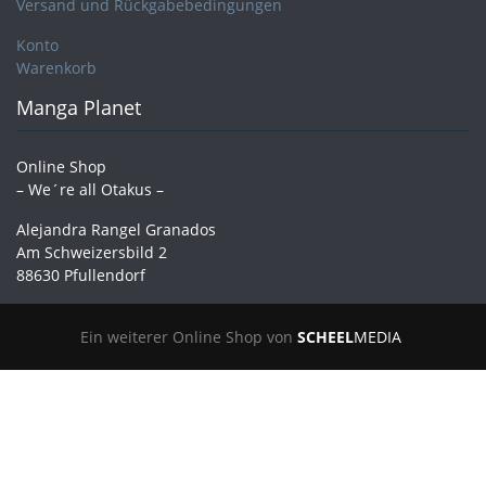
Versand und Rückgabebedingungen
Konto
Warenkorb
Manga Planet
Online Shop
– We´re all Otakus –
Alejandra Rangel Granados
Am Schweizersbild 2
88630 Pfullendorf
Ein weiterer Online Shop von
SCHEEL
MEDIA