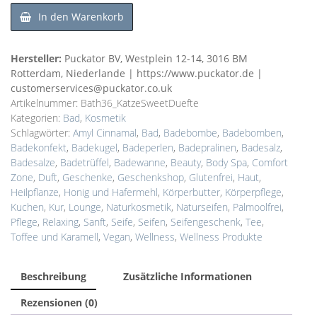
In den Warenkorb
Hersteller:
Puckator BV, Westplein 12-14, 3016 BM
Rotterdam, Niederlande | https://www.puckator.de |
customerservices@puckator.co.uk
Artikelnummer:
Bath36_KatzeSweetDuefte
Kategorien:
Bad
,
Kosmetik
Schlagwörter:
Amyl Cinnamal
,
Bad
,
Badebombe
,
Badebomben
,
Badekonfekt
,
Badekugel
,
Badeperlen
,
Badepralinen
,
Badesalz
,
Badesalze
,
Badetrüffel
,
Badewanne
,
Beauty
,
Body Spa
,
Comfort
Zone
,
Duft
,
Geschenke
,
Geschenkshop
,
Glutenfrei
,
Haut
,
Heilpflanze
,
Honig und Hafermehl
,
Körperbutter
,
Körperpflege
,
Kuchen
,
Kur
,
Lounge
,
Naturkosmetik
,
Naturseifen
,
Palmoolfrei
,
Pflege
,
Relaxing
,
Sanft
,
Seife
,
Seifen
,
Seifengeschenk
,
Tee
,
Toffee und Karamell
,
Vegan
,
Wellness
,
Wellness Produkte
Beschreibung
Zusätzliche Informationen
Rezensionen (0)