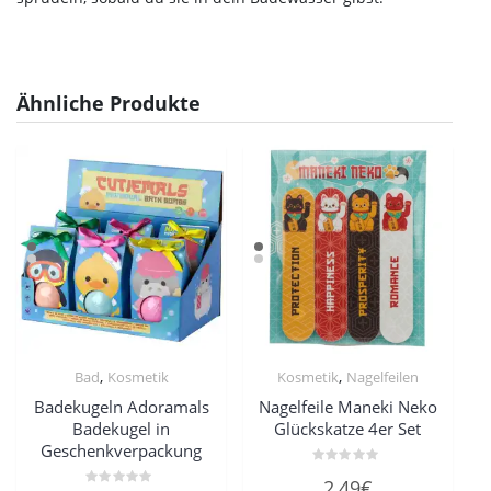
Ähnliche Produkte
,
,
Bad
Kosmetik
Kosmetik
Nagelfeilen
Badekugeln Adoramals
Nagelfeile Maneki Neko
Badekugel in
Glückskatze 4er Set
Geschenkverpackung
Bewertet
2,49
€
mit